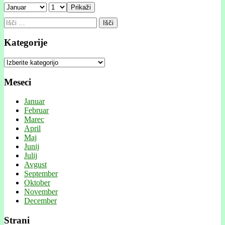
Prikaži
Išči:
Kategorije
Kategorije
Meseci
Januar
Februar
Marec
April
Maj
Junij
Julij
Avgust
September
Oktober
November
December
Strani