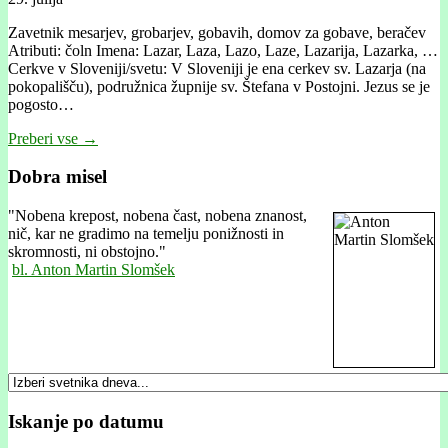
Zavetnik mesarjev, grobarjev, gobavih, domov za gobave, beračev
Atributi: čoln Imena: Lazar, Laza, Lazo, Laze, Lazarija, Lazarka, …
Cerkve v Sloveniji/svetu: V Sloveniji je ena cerkev sv. Lazarja (na
pokopališču), podružnica župnije sv. Štefana v Postojni. Jezus se je
pogosto…
Preberi vse →
Dobra misel
"
Nobena krepost, nobena čast, nobena znanost,
nič, kar ne gradimo na temelju ponižnosti in
skromnosti, ni obstojno."
bl. Anton Martin Slomšek
Iskanje po datumu