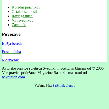
Koledar praznikov
Ostale osebnosti
Razlaga imen
Viri svetnikov
Zavetniki
Povezave
Božja beseda
Pristan duha
Molitvenik
Avtorske pravice spletišča Svetniki, mučenci in blaženi od © 2006 .
Vse pravice pridržane.
Magazine Basic shema strani od
bavotasan.com
.
Vsebino ščiti
Zaščitnik bloga
.