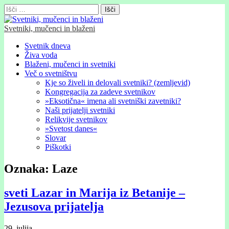
Išči:
Svetniki, mučenci in blaženi
Glavni
Skip
Svetnik dneva
to
Živa voda
meni
content
Blaženi, mučenci in svetniki
Več o svetništvu
Kje so živeli in delovali svetniki? (zemljevid)
Kongregacija za zadeve svetnikov
»Eksotična« imena ali svetniški zavetniki?
Naši prijatelji svetniki
Relikvije svetnikov
»Svetost danes«
Slovar
Piškotki
Oznaka:
Laze
sveti Lazar in Marija iz Betanije –
Jezusova prijatelja
29. julija