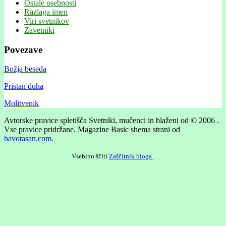
Ostale osebnosti
Razlaga imen
Viri svetnikov
Zavetniki
Povezave
Božja beseda
Pristan duha
Molitvenik
Avtorske pravice spletišča Svetniki, mučenci in blaženi od © 2006 .
Vse pravice pridržane.
Magazine Basic shema strani od
bavotasan.com
.
Vsebino ščiti
Zaščitnik bloga
.