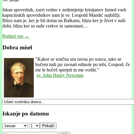
Iskan spovednik, zazrt vedno v zedninjenje kristjanov Izmed vseh
kapucinskih spovednikov nam je sv. Leopold Mandić najbližji.
Blizu nam je, ker je bil doma na Balkanu, blizu ker je živel v naši
dobi, blizu ker so naše cerkve in samostani…
Preberi vse →
Dobra misel
"
Kakor se sončna ura ravna po soncu, tako se
hočem tudi jaz ravnati edinole po tebi, Gospod, če
me le hočeš sprejeti in me voditi."
sv. John Henry Newman
Iskanje po datumu
Prikaži