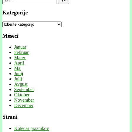
Išči:
Kategorije
Kategorije
Meseci
Januar
Februar
Marec
April
Maj
Junij
Julij
Avgust
September
Oktober
November
December
Strani
Koledar praznikov