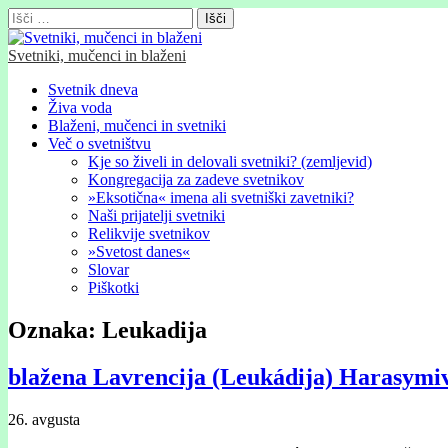
Išči:
Svetniki, mučenci in blaženi
Glavni
Skip
Svetnik dneva
to
Živa voda
meni
content
Blaženi, mučenci in svetniki
Več o svetništvu
Kje so živeli in delovali svetniki? (zemljevid)
Kongregacija za zadeve svetnikov
»Eksotična« imena ali svetniški zavetniki?
Naši prijatelji svetniki
Relikvije svetnikov
»Svetost danes«
Slovar
Piškotki
Oznaka:
Leukadija
blažena Lavrencija (Leukádija) Harasymi
26. avgusta