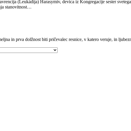
avrencija (Leukádija) Harasymiv, devica iz Kongregacije sester svetega J
enja stanovitnost…
ljna in prva dolžnost biti pričevalec resnice, v katero veruje, in ljubezni