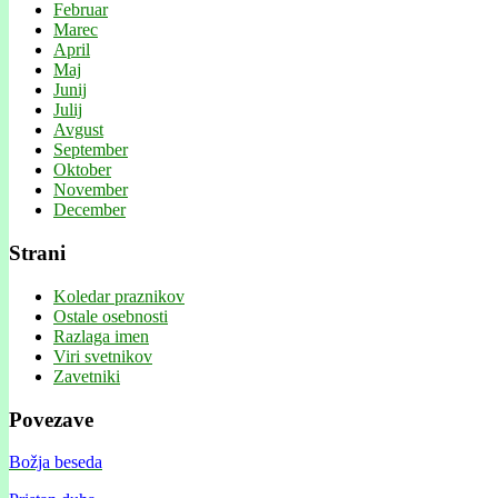
Februar
Marec
April
Maj
Junij
Julij
Avgust
September
Oktober
November
December
Strani
Koledar praznikov
Ostale osebnosti
Razlaga imen
Viri svetnikov
Zavetniki
Povezave
Božja beseda