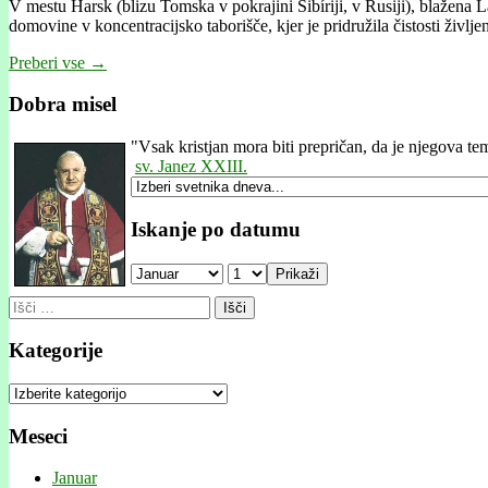
V mestu Harsk (blizu Tomska v pokrajini Sibíriji, v Rusiji), blažena L
domovine v koncentracijsko taborišče, kjer je pridružila čistosti življ
Preberi vse →
Dobra misel
"
Vsak kristjan mora biti prepričan, da je njegova teme
sv. Janez XXIII.
Iskanje po datumu
Prikaži
Išči:
Kategorije
Kategorije
Meseci
Januar