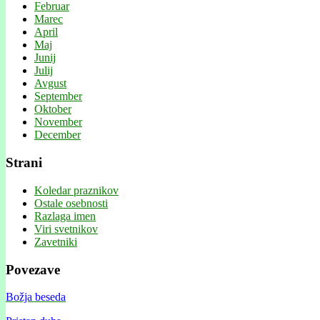
Februar
Marec
April
Maj
Junij
Julij
Avgust
September
Oktober
November
December
Strani
Koledar praznikov
Ostale osebnosti
Razlaga imen
Viri svetnikov
Zavetniki
Povezave
Božja beseda