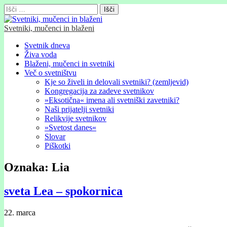
Išči:
Svetniki, mučenci in blaženi
Glavni
Skip
Svetnik dneva
to
Živa voda
meni
content
Blaženi, mučenci in svetniki
Več o svetništvu
Kje so živeli in delovali svetniki? (zemljevid)
Kongregacija za zadeve svetnikov
»Eksotična« imena ali svetniški zavetniki?
Naši prijatelji svetniki
Relikvije svetnikov
»Svetost danes«
Slovar
Piškotki
Oznaka:
Lia
sveta Lea – spokornica
22. marca