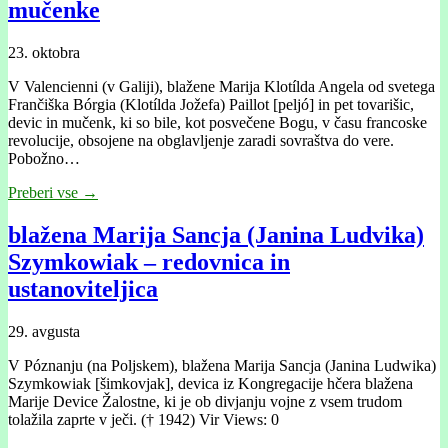
mučenke
23. oktobra
V Valencienni (v Galiji), blažene Marija Klotílda Angela od svetega
Frančiška Bórgia (Klotílda Jožefa) Paillot [peljó] in pet tovarišic,
devic in mučenk, ki so bile, kot posvečene Bogu, v času francoske
revolucije, obsojene na obglavljenje zaradi sovraštva do vere.
Pobožno…
Preberi vse →
blažena Marija Sancja (Janina Ludvika)
Szymkowiak – redovnica in
ustanoviteljica
29. avgusta
V Póznanju (na Poljskem), blažena Marija Sancja (Janina Ludwika)
Szymkowiak [šimkovjak], devica iz Kongregacije hčera blažena
Marije Device Žalostne, ki je ob divjanju vojne z vsem trudom
tolažila zaprte v ječi. († 1942) Vir Views: 0