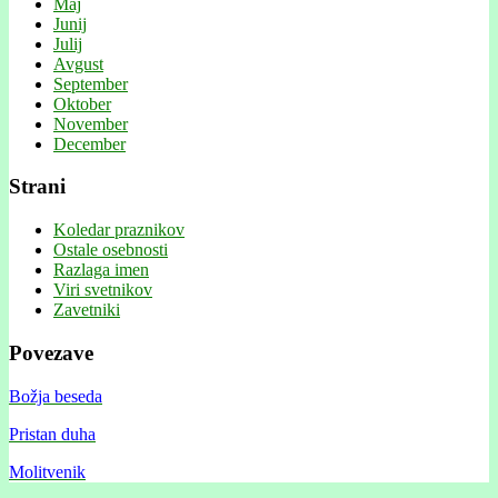
Maj
Junij
Julij
Avgust
September
Oktober
November
December
Strani
Koledar praznikov
Ostale osebnosti
Razlaga imen
Viri svetnikov
Zavetniki
Povezave
Božja beseda
Pristan duha
Molitvenik