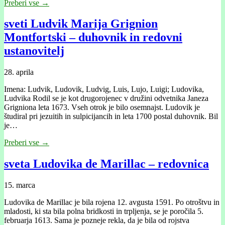
Preberi vse →
sveti Ludvik Marija Grignion
Montfortski – duhovnik in redovni
ustanovitelj
28. aprila
Imena: Ludvik, Ludovik, Ludvig, Luis, Lujo, Luigi; Ludovika,
Ludvika Rodil se je kot drugorojenec v družini odvetnika Janeza
Grigniona leta 1673. Vseh otrok je bilo osemnajst. Ludovik je
študiral pri jezuitih in sulpicijancih in leta 1700 postal duhovnik. Bil
je…
Preberi vse →
sveta Ludovika de Marillac – redovnica
15. marca
Ludovika de Marillac je bila rojena 12. avgusta 1591. Po otroštvu in
mladosti, ki sta bila polna bridkosti in trpljenja, se je poročila 5.
februarja 1613. Sama je pozneje rekla, da je bila od rojstva