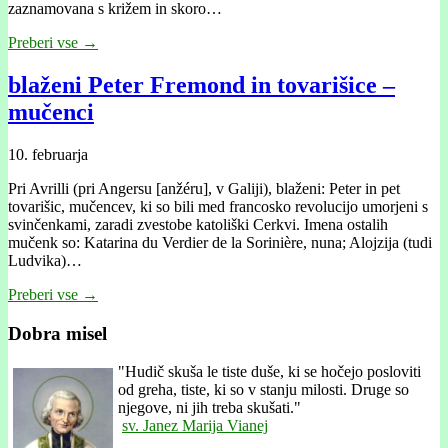
zaznamovana s križem in skoro…
Preberi vse →
blaženi Peter Fremond in tovarišice –
mučenci
10. februarja
Pri Avrilli (pri Angersu [anžéru], v Galiji), blaženi: Peter in pet
tovarišic, mučencev, ki so bili med francosko revolucijo umorjeni s
svinčenkami, zaradi zvestobe katoliški Cerkvi. Imena ostalih
mučenk so: Katarina du Verdier de la Sorinière, nuna; Alojzija (tudi
Ludvika)…
Preberi vse →
Dobra misel
"
Hudič skuša le tiste duše, ki se hočejo posloviti
od greha, tiste, ki so v stanju milosti. Druge so
njegove, ni jih treba skušati."
sv. Janez Marija Vianej