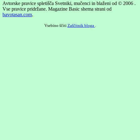
Avtorske pravice spletišča Svetniki, mučenci in blaženi od © 2006 .
Vse pravice pridržane.
Magazine Basic shema strani od
bavotasan.com
.
Vsebino ščiti
Zaščitnik bloga
.