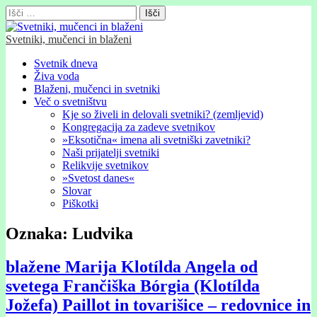
Išči:
Svetniki, mučenci in blaženi
Glavni
Skip
Svetnik dneva
to
Živa voda
meni
content
Blaženi, mučenci in svetniki
Več o svetništvu
Kje so živeli in delovali svetniki? (zemljevid)
Kongregacija za zadeve svetnikov
»Eksotična« imena ali svetniški zavetniki?
Naši prijatelji svetniki
Relikvije svetnikov
»Svetost danes«
Slovar
Piškotki
Oznaka:
Ludvika
blažene Marija Klotílda Angela od
svetega Frančiška Bórgia (Klotílda
Jožefa) Paillot in tovarišice – redovnice in