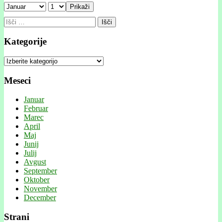
Prikaži
Išči:
Kategorije
Kategorije
Meseci
Januar
Februar
Marec
April
Maj
Junij
Julij
Avgust
September
Oktober
November
December
Strani