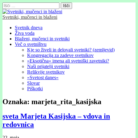
Išči:
Svetniki, mučenci in blaženi
Glavni
Skip
Svetnik dneva
to
Živa voda
meni
content
Blaženi, mučenci in svetniki
Več o svetništvu
Kje so živeli in delovali svetniki? (zemljevid)
Kongregacija za zadeve svetnikov
»Eksotična« imena ali svetniški zavetniki?
Naši prijatelji svetniki
Relikvije svetnikov
»Svetost danes«
Slovar
Piškotki
Oznaka:
marjeta_rita_kasijska
sveta Marjeta Kasijska – vdova in
redovnica
22. maja