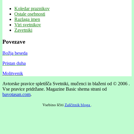
Koledar praznikov
Ostale osebnosti
Razlaga imen
Viri svetnikov
Zavetniki
Povezave
Božja beseda
Pristan duha
Molitvenik
Avtorske pravice spletišča Svetniki, mučenci in blaženi od © 2006 .
Vse pravice pridržane.
Magazine Basic shema strani od
bavotasan.com
.
Vsebino ščiti
Zaščitnik bloga
.