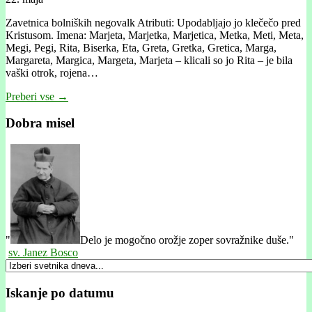
Zavetnica bolniških negovalk Atributi: Upodabljajo jo klečečo pred
Kristusom. Imena: Marjeta, Marjetka, Marjetica, Metka, Meti, Meta,
Megi, Pegi, Rita, Biserka, Eta, Greta, Gretka, Gretica, Marga,
Margareta, Margica, Margeta, Marjeta – klicali so jo Rita – je bila
vaški otrok, rojena…
Preberi vse →
Dobra misel
"
Delo je mogočno orožje zoper sovražnike duše."
sv. Janez Bosco
Iskanje po datumu