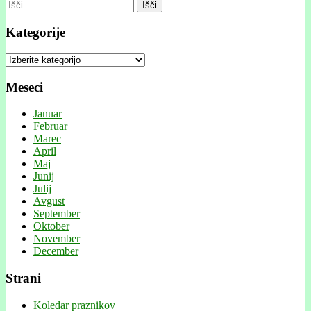
Išči:
Kategorije
Kategorije
Meseci
Januar
Februar
Marec
April
Maj
Junij
Julij
Avgust
September
Oktober
November
December
Strani
Koledar praznikov