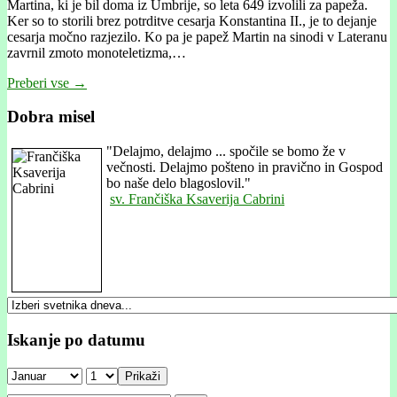
Martina, ki je bil doma iz Umbrije, so leta 649 izvolili za papeža.
Ker so to storili brez potrditve cesarja Konstantina II., je to dejanje
cesarja močno razjezilo. Ko pa je papež Martin na sinodi v Lateranu
zavrnil zmoto monoteletizma,…
Preberi vse →
Dobra misel
"
Delajmo, delajmo ... spočile se bomo že v
večnosti. Delajmo pošteno in pravično in Gospod
bo naše delo blagoslovil."
sv. Frančiška Ksaverija Cabrini
Iskanje po datumu
Prikaži