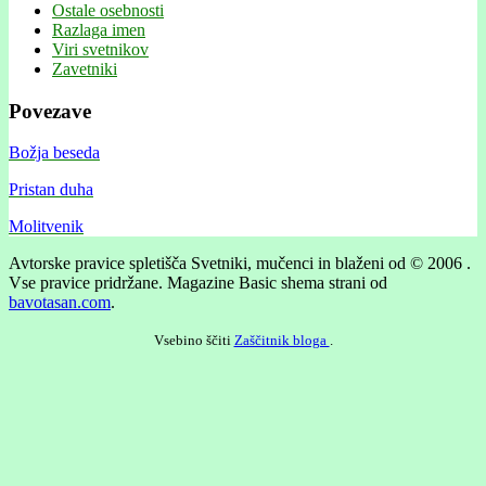
Ostale osebnosti
Razlaga imen
Viri svetnikov
Zavetniki
Povezave
Božja beseda
Pristan duha
Molitvenik
Avtorske pravice spletišča Svetniki, mučenci in blaženi od © 2006 .
Vse pravice pridržane.
Magazine Basic shema strani od
bavotasan.com
.
Vsebino ščiti
Zaščitnik bloga
.