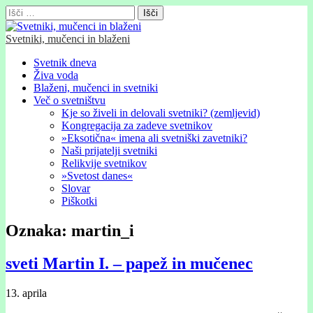
Išči:
Svetniki, mučenci in blaženi
Glavni
Skip
Svetnik dneva
to
Živa voda
meni
content
Blaženi, mučenci in svetniki
Več o svetništvu
Kje so živeli in delovali svetniki? (zemljevid)
Kongregacija za zadeve svetnikov
»Eksotična« imena ali svetniški zavetniki?
Naši prijatelji svetniki
Relikvije svetnikov
»Svetost danes«
Slovar
Piškotki
Oznaka:
martin_i
sveti Martin I. – papež in mučenec
13. aprila