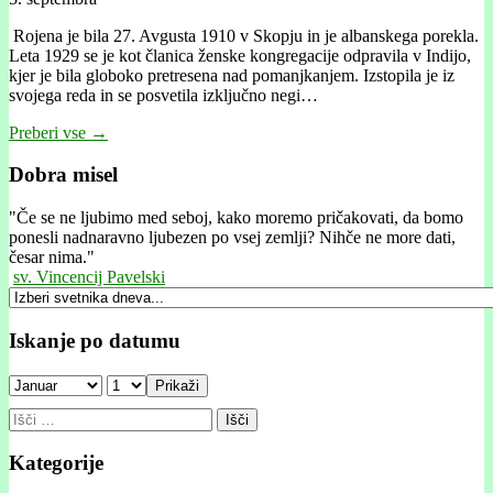
Rojena je bila 27. Avgusta 1910 v Skopju in je albanskega porekla.
Leta 1929 se je kot članica ženske kongregacije odpravila v Indijo,
kjer je bila globoko pretresena nad pomanjkanjem. Izstopila je iz
svojega reda in se posvetila izključno negi…
Preberi vse →
Dobra misel
"
Če se ne ljubimo med seboj, kako moremo pričakovati, da bomo
ponesli nadnaravno ljubezen po vsej zemlji? Nihče ne more dati,
česar nima."
sv. Vincencij Pavelski
Iskanje po datumu
Prikaži
Išči:
Kategorije