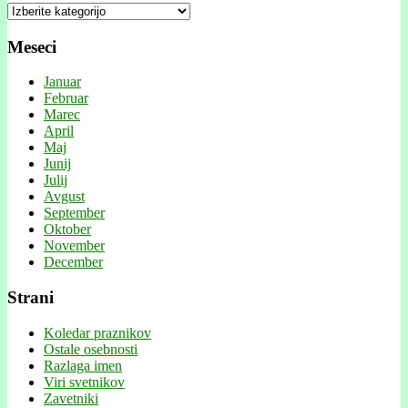
Kategorije
Meseci
Januar
Februar
Marec
April
Maj
Junij
Julij
Avgust
September
Oktober
November
December
Strani
Koledar praznikov
Ostale osebnosti
Razlaga imen
Viri svetnikov
Zavetniki