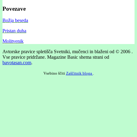
Povezave
Božja beseda
Pristan duha
Molitvenik
Avtorske pravice spletišča Svetniki, mučenci in blaženi od © 2006 .
Vse pravice pridržane.
Magazine Basic shema strani od
bavotasan.com
.
Vsebino ščiti
Zaščitnik bloga
.