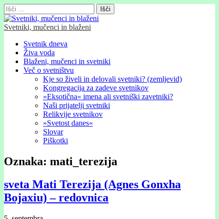
Išči:
Svetniki, mučenci in blaženi
Glavni
Skip
Svetnik dneva
to
Živa voda
meni
content
Blaženi, mučenci in svetniki
Več o svetništvu
Kje so živeli in delovali svetniki? (zemljevid)
Kongregacija za zadeve svetnikov
»Eksotična« imena ali svetniški zavetniki?
Naši prijatelji svetniki
Relikvije svetnikov
»Svetost danes«
Slovar
Piškotki
Oznaka:
mati_terezija
sveta Mati Terezija (Agnes Gonxha
Bojaxiu) – redovnica
5. septembra