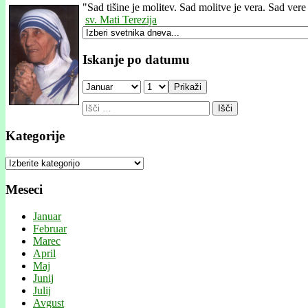
"
Sad tišine je molitev. Sad molitve je vera. Sad vere 
sv. Mati Terezija
Iskanje po datumu
Prikaži
Išči:
Kategorije
Kategorije
Meseci
Januar
Februar
Marec
April
Maj
Junij
Julij
Avgust