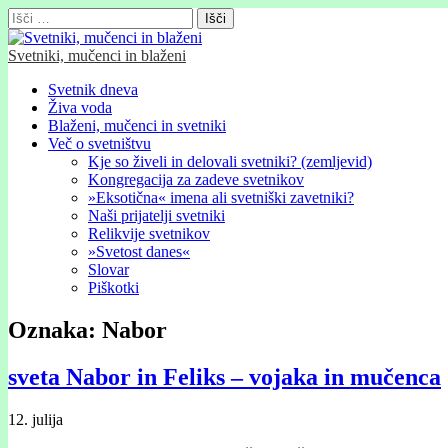
Išči:
Svetniki, mučenci in blaženi
Glavni
Skip
Svetnik dneva
to
Živa voda
meni
content
Blaženi, mučenci in svetniki
Več o svetništvu
Kje so živeli in delovali svetniki? (zemljevid)
Kongregacija za zadeve svetnikov
»Eksotična« imena ali svetniški zavetniki?
Naši prijatelji svetniki
Relikvije svetnikov
»Svetost danes«
Slovar
Piškotki
Oznaka:
Nabor
sveta Nabor in Feliks – vojaka in mučenca
12. julija