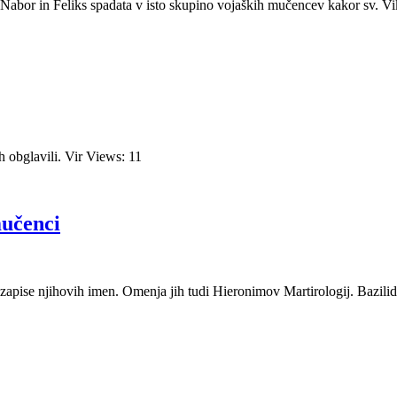
bor in Feliks spadata v isto skupino vojaških mučencev kakor sv. Vikt
ih obglavili. Vir Views: 11
mučenci
zapise njihovih imen. Omenja jih tudi Hieronimov Martirologij. Bazilid j