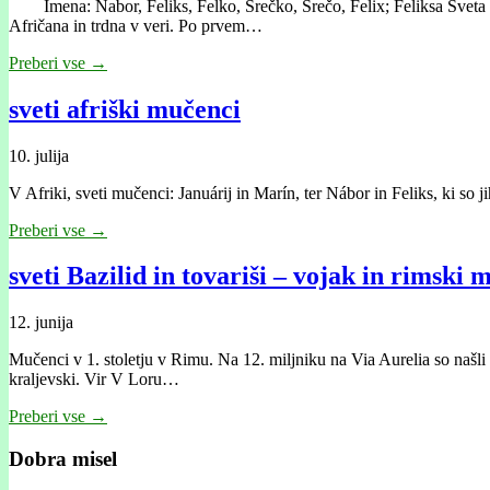
Imena: Nabor, Feliks, Felko, Srečko, Srečo, Felix; Feliksa Sveta Na
Afričana in trdna v veri. Po prvem…
Preberi vse →
sveti afriški mučenci
10. julija
V Afriki, sveti mučenci: Januárij in Marín, ter Nábor in Feliks, ki so j
Preberi vse →
sveti Bazilid in tovariši – vojak in rimski 
12. junija
Mučenci v 1. stoletju v Rimu. Na 12. miljniku na Via Aurelia so našli 
kraljevski. Vir V Loru…
Preberi vse →
Dobra misel