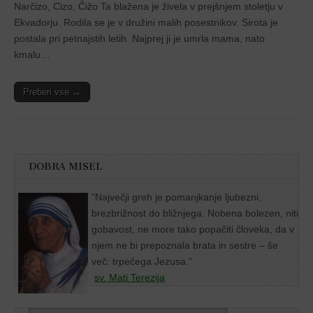
Narčizo, Cizo, Čižo Ta blažena je živela v prejšnjem stoletju v
Ekvadorju. Rodila se je v družini malih posestnikov. Sirota je
postala pri petnajstih letih. Najprej ji je umrla mama, nato
kmalu…
Preberi vse →
DOBRA MISEL
"
Največji greh je pomanjkanje ljubezni,
brezbrižnost do bližnjega. Nobena bolezen, niti
gobavost, ne more tako popačiti človeka, da v
njem ne bi prepoznala brata in sestre – še
več: trpečega Jezusa."
sv. Mati Terezija