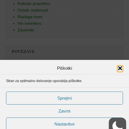
Koledar praznikov
Ostale osebnosti
Razlaga imen
Viri svetnikov
Zavetniki
POVEZAVE
Božja beseda
Piškotki
Pristan duha
Stran za optimalno delovanje uporablja piškotke.
Molitvenik
Sprejmi
Zavrni
Nastavitve
Avtorske pravice spletišča Svetniki, mučenci in blaženi od © 2006 . Vse