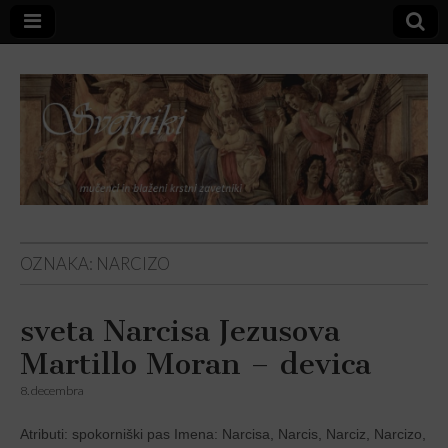
Svetniki,
OZNAKA:
NARCIZO
mučenci in
sveta Narcisa Jezusova
blaženi
Martillo Moran – devica
8. decembra
Atributi: spokorniški pas Imena: Narcisa, Narcis, Narciz, Narcizo,