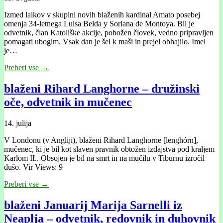
Izmed laikov v skupini novih blaženih kardinal Amato posebej
omenja 34-letnega Luisa Belda y Soriana de Montoya. Bil je
odvetnik, član Katoliške akcije, pobožen človek, vedno pripravljen
pomagati ubogim. Vsak dan je šel k maši in prejel obhajilo. Imel
je…
Preberi vse →
blaženi Rihard Langhorne – družinski
oče, odvetnik in mučenec
14. julija
V Londonu (v Angliji), blaženi Rihard Langhorne [lenghórn],
mučenec, ki je bil kot slaven pravnik obtožen izdajstva pod kraljem
Karlom II.. Obsojen je bil na smrt in na mučilu v Tiburnu izročil
dušo. Vir Views: 9
Preberi vse →
blaženi Januarij Marija Sarnelli iz
Neaplja – odvetnik, redovnik in duhovnik