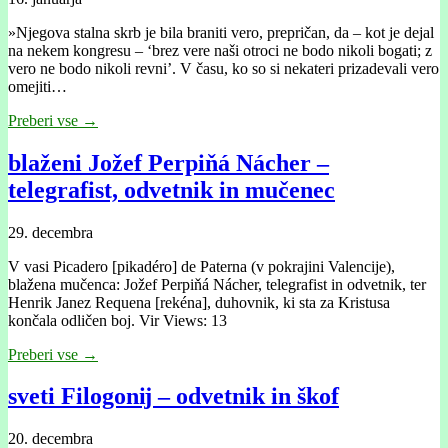
»Njegova stalna skrb je bila braniti vero, prepričan, da – kot je dejal
na nekem kongresu – ‘brez vere naši otroci ne bodo nikoli bogati; z
vero ne bodo nikoli revni’. V času, ko so si nekateri prizadevali vero
omejiti…
Preberi vse →
blaženi Jožef Perpiňá Nácher –
telegrafist, odvetnik in mučenec
29. decembra
V vasi Picadero [pikadéro] de Paterna (v pokrajini Valencije),
blažena mučenca: Jožef Perpiňá Nácher, telegrafist in odvetnik, ter
Henrik Janez Requena [rekéna], duhovnik, ki sta za Kristusa
končala odličen boj. Vir Views: 13
Preberi vse →
sveti Filogonĳ – odvetnik in škof
20. decembra