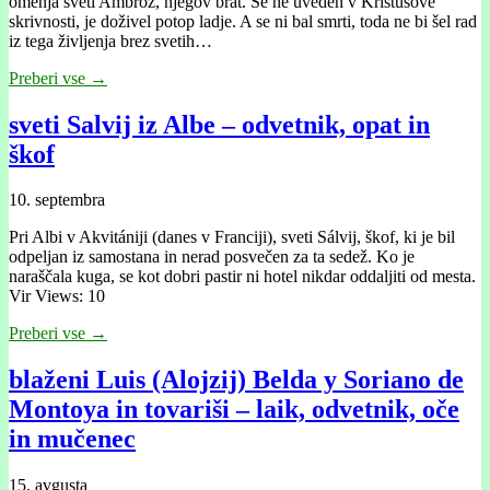
omenja sveti Ambrož, njegov brat. Še ne uveden v Kristusove
skrivnosti, je doživel potop ladje. A se ni bal smrti, toda ne bi šel rad
iz tega življenja brez svetih…
Preberi vse →
sveti Salvij iz Albe – odvetnik, opat in
škof
10. septembra
Pri Albi v Akvitániji (danes v Franciji), sveti Sálvij, škof, ki je bil
odpeljan iz samostana in nerad posvečen za ta sedež. Ko je
naraščala kuga, se kot dobri pastir ni hotel nikdar oddaljiti od mesta.
Vir Views: 10
Preberi vse →
blaženi Luis (Alojzij) Belda y Soriano de
Montoya in tovariši – laik, odvetnik, oče
in mučenec
15. avgusta