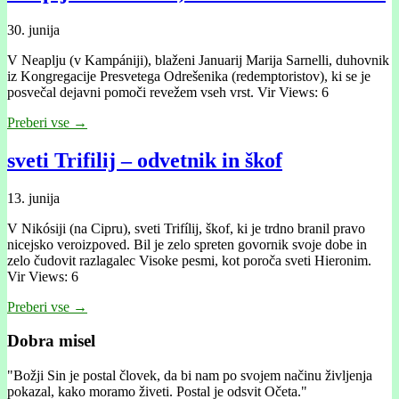
30. junija
V Neaplju (v Kampániji), blaženi Januarij Marija Sarnelli, duhovnik
iz Kongregacije Presvetega Odrešenika (redemptoristov), ki se je
posvečal dejavni pomoči revežem vseh vrst. Vir Views: 6
Preberi vse →
sveti Trifilij – odvetnik in škof
13. junija
V Nikósiji (na Cipru), sveti Trifílij, škof, ki je trdno branil pravo
nicejsko veroizpoved. Bil je zelo spreten govornik svoje dobe in
zelo čudovit razlagalec Visoke pesmi, kot poroča sveti Hieronim.
Vir Views: 6
Preberi vse →
Dobra misel
"
Božji Sin je postal človek, da bi nam po svojem načinu življenja
pokazal, kako moramo živeti. Postal je odsvit Očeta."