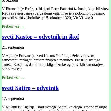
5. oktobra
V Firencah (v Etrúriji), blaženi Peter Pattarini iz Imole, ki je bil vitez
Reda svetega Janeza Jeruzalemskega in se je s pobožno ljubeznijo
posvetil skrbi za bolnike. († 5. oktober 1320) Vir Views: 0
Preberi vse →
sveti Kastor – odvetnik in škof
21. septembra
V Aptu (v Provansi), sveti Kástor, škof, ki je želel v novem
samostanu razlagati bratom življenje menihov. Prosil je svetega
Janeza Kasijana, da bi mu pridigal izreke egiptovskih samotarjev.
Vir Views: 7
Preberi vse →
sveti Satiro – odvetnik
17. septembra
V Milanu (v Ligúrĳi), smrt svetega Sátira, katerega izredne zasluge