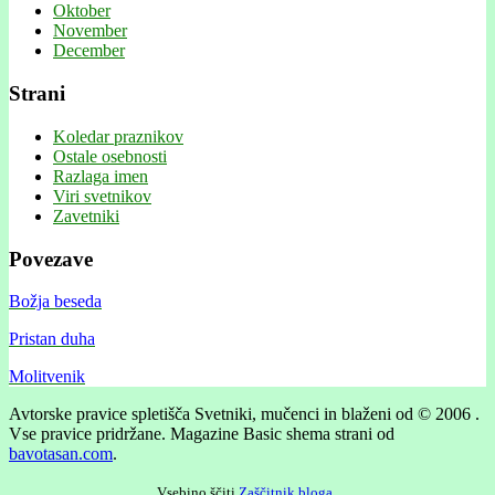
Oktober
November
December
Strani
Koledar praznikov
Ostale osebnosti
Razlaga imen
Viri svetnikov
Zavetniki
Povezave
Božja beseda
Pristan duha
Molitvenik
Avtorske pravice spletišča Svetniki, mučenci in blaženi od © 2006 .
Vse pravice pridržane.
Magazine Basic shema strani od
bavotasan.com
.
Vsebino ščiti
Zaščitnik bloga
.