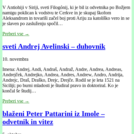
V Antiohĳi v Sirĳi, sveti Filogónĳ, ki je bil iz odvetnika po Božjem
namigu poklican k vodstvu te Cerkve in je skupaj škofom
Aleksandrom in tovariši začel boj proti Arĳu za katoliško vero in se
je slaven po zasluženju spočil…
Preberi vse →
sveti Andrej Avelinski – duhovnik
10. novembra
Imena: Andrej, Andi, Andraš, Andraž, Andre, Andrea, Andreas,
Andrejček, Andrejko, Andrea, Andres, Andrew, Andro, Andrija,
Andrejc, Draš, Draško, Drejc, Drejče. Rodil se je leta 1521 na
Siciliji; po burni mladosti je študiral pravo in doktoriral. Ko je
končal še študij…
Preberi vse →
blaženi Peter Pattarini iz Imole –
odvetnik in vitez