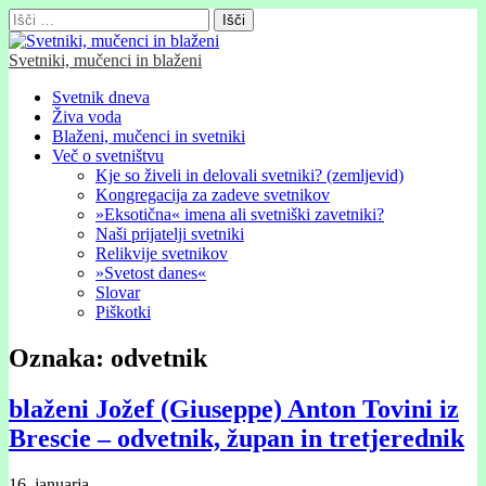
Išči:
Svetniki, mučenci in blaženi
Glavni
Skip
Svetnik dneva
to
Živa voda
meni
content
Blaženi, mučenci in svetniki
Več o svetništvu
Kje so živeli in delovali svetniki? (zemljevid)
Kongregacija za zadeve svetnikov
»Eksotična« imena ali svetniški zavetniki?
Naši prijatelji svetniki
Relikvije svetnikov
»Svetost danes«
Slovar
Piškotki
Oznaka:
odvetnik
blaženi Jožef (Giuseppe) Anton Tovini iz
Brescie – odvetnik, župan in tretjerednik
16. januarja