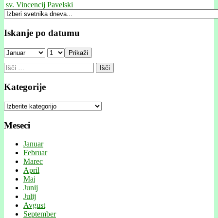
sv. Vincencij Pavelski
Iskanje po datumu
Prikaži
Išči:
Kategorije
Kategorije
Meseci
Januar
Februar
Marec
April
Maj
Junij
Julij
Avgust
September