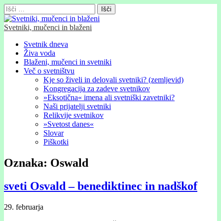
Išči:
Svetniki, mučenci in blaženi
Glavni
Skip
Svetnik dneva
to
Živa voda
meni
content
Blaženi, mučenci in svetniki
Več o svetništvu
Kje so živeli in delovali svetniki? (zemljevid)
Kongregacija za zadeve svetnikov
»Eksotična« imena ali svetniški zavetniki?
Naši prijatelji svetniki
Relikvije svetnikov
»Svetost danes«
Slovar
Piškotki
Oznaka:
Oswald
sveti Osvald – benediktinec in nadškof
29. februarja