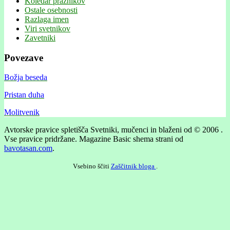
Koledar praznikov
Ostale osebnosti
Razlaga imen
Viri svetnikov
Zavetniki
Povezave
Božja beseda
Pristan duha
Molitvenik
Avtorske pravice spletišča Svetniki, mučenci in blaženi od © 2006 .
Vse pravice pridržane.
Magazine Basic shema strani od
bavotasan.com
.
Vsebino ščiti
Zaščitnik bloga
.