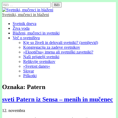
Išči:
Svetniki, mučenci in blaženi
Glavni
Skip
Svetnik dneva
to
Živa voda
meni
content
Blaženi, mučenci in svetniki
Več o svetništvu
Kje so živeli in delovali svetniki? (zemljevid)
Kongregacija za zadeve svetnikov
»Eksotična« imena ali svetniški zavetniki?
Naši prijatelji svetniki
Relikvije svetnikov
»Svetost danes«
Slovar
Piškotki
Oznaka:
Patern
sveti Patern iz Sensa – menih in mučenec
12. novembra