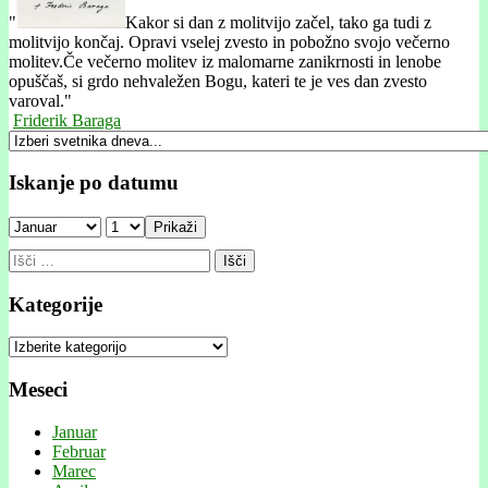
"
Kakor si dan z molitvijo začel, tako ga tudi z
molitvijo končaj. Opravi vselej zvesto in pobožno svojo večerno
molitev.Če večerno molitev iz malomarne zanikrnosti in lenobe
opuščaš, si grdo nehvaležen Bogu, kateri te je ves dan zvesto
varoval."
Friderik Baraga
Iskanje po datumu
Prikaži
Išči:
Kategorije
Kategorije
Meseci
Januar
Februar
Marec