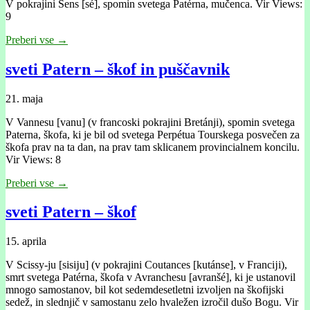
V pokrajini Sens [sé], spomin svetega Patérna, mučenca. Vir Views:
9
Preberi vse →
sveti Patern – škof in puščavnik
21. maja
V Vannesu [vanu] (v francoski pokrajini Bretánji), spomin svetega
Paterna, škofa, ki je bil od svetega Perpétua Tourskega posvečen za
škofa prav na ta dan, na prav tam sklicanem provincialnem koncilu.
Vir Views: 8
Preberi vse →
sveti Patern – škof
15. aprila
V Scissy-ju [sisĳu] (v pokrajini Coutances [kutánse], v Francĳi),
smrt svetega Patérna, škofa v Avranchesu [avranšé], ki je ustanovil
mnogo samostanov, bil kot sedemdesetletni izvoljen na škofijski
sedež, in slednjič v samostanu zelo hvaležen izročil dušo Bogu. Vir