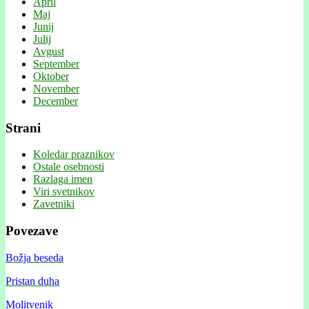
April
Maj
Junij
Julij
Avgust
September
Oktober
November
December
Strani
Koledar praznikov
Ostale osebnosti
Razlaga imen
Viri svetnikov
Zavetniki
Povezave
Božja beseda
Pristan duha
Molitvenik