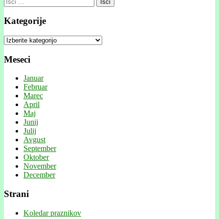
Išči:
Kategorije
Kategorije
Meseci
Januar
Februar
Marec
April
Maj
Junij
Julij
Avgust
September
Oktober
November
December
Strani
Koledar praznikov