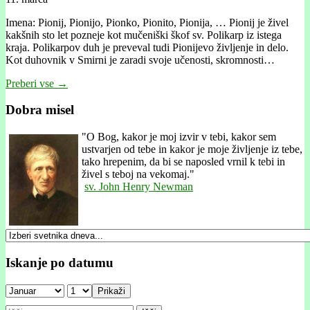
Imena: Pionij, Pionijo, Pionko, Pionito, Pionija, … Pionij je živel
kakšnih sto let pozneje kot mučeniški škof sv. Polikarp iz istega
kraja. Polikarpov duh je preveval tudi Pionijevo življenje in delo.
Kot duhovnik v Smirni je zaradi svoje učenosti, skromnosti…
Preberi vse →
Dobra misel
"
O Bog, kakor je moj izvir v tebi, kakor sem
ustvarjen od tebe in kakor je moje življenje iz tebe,
tako hrepenim, da bi se naposled vrnil k tebi in
živel s teboj na vekomaj."
sv. John Henry Newman
Iskanje po datumu
Prikaži