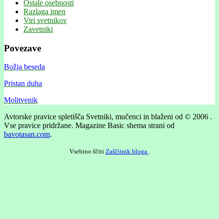
Ostale osebnosti
Razlaga imen
Viri svetnikov
Zavetniki
Povezave
Božja beseda
Pristan duha
Molitvenik
Avtorske pravice spletišča Svetniki, mučenci in blaženi od © 2006 .
Vse pravice pridržane.
Magazine Basic shema strani od
bavotasan.com
.
Vsebino ščiti
Zaščitnik bloga
.