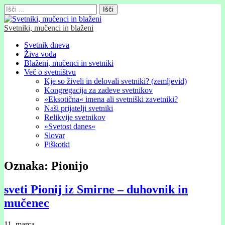
Išči:
Svetniki, mučenci in blaženi
Glavni
Skip
Svetnik dneva
to
Živa voda
meni
content
Blaženi, mučenci in svetniki
Več o svetništvu
Kje so živeli in delovali svetniki? (zemljevid)
Kongregacija za zadeve svetnikov
»Eksotična« imena ali svetniški zavetniki?
Naši prijatelji svetniki
Relikvije svetnikov
»Svetost danes«
Slovar
Piškotki
Oznaka:
Pionijo
sveti Pionij iz Smirne – duhovnik in
mučenec
11. marca