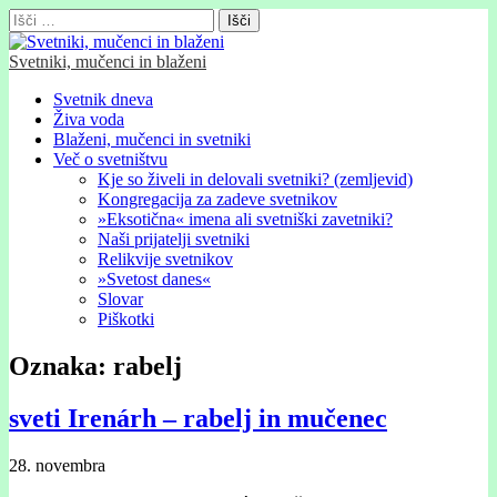
Išči:
Svetniki, mučenci in blaženi
Glavni
Skip
Svetnik dneva
to
Živa voda
meni
content
Blaženi, mučenci in svetniki
Več o svetništvu
Kje so živeli in delovali svetniki? (zemljevid)
Kongregacija za zadeve svetnikov
»Eksotična« imena ali svetniški zavetniki?
Naši prijatelji svetniki
Relikvije svetnikov
»Svetost danes«
Slovar
Piškotki
Oznaka:
rabelj
sveti Irenárh – rabelj in mučenec
28. novembra