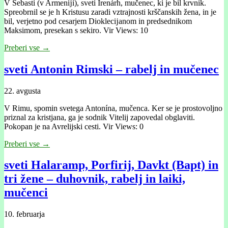
V Sebasti (v Armenĳi), sveti Irenárh, mučenec, ki je bil krvnik.
Spreobrnil se je h Kristusu zaradi vztrajnosti krščanskih žena, in je
bil, verjetno pod cesarjem Dioklecĳanom in predsednikom
Maksimom, presekan s sekiro. Vir Views: 10
Preberi vse →
sveti Antonin Rimski – rabelj in mučenec
22. avgusta
V Rimu, spomin svetega Antonína, mučenca. Ker se je prostovoljno
priznal za kristjana, ga je sodnik Vitelij zapovedal obglaviti.
Pokopan je na Avrelijski cesti. Vir Views: 0
Preberi vse →
sveti Halaramp, Porfirij, Davkt (Bapt) in
tri žene – duhovnik, rabelj in laiki,
mučenci
10. februarja