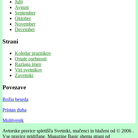
Julij
Avgust
September
Oktober
November
December
Strani
Koledar praznikov
Ostale osebnosti
Razlaga imen
Viri svetnikov
Zavetniki
Povezave
Božja beseda
Pristan duha
Molitvenik
Avtorske pravice spletišča Svetniki, mučenci in blaženi od © 2006 .
Vse pravice pridržane.
Magazine Basic shema strani od