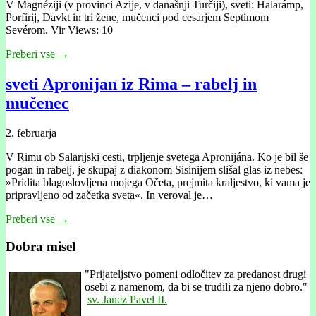
V Magnéziji (v provinci Azije, v današnji Turčiji), sveti: Halarámp,
Porfírij, Davkt in tri žene, mučenci pod cesarjem Septímom
Sevérom. Vir Views: 10
Preberi vse →
sveti Apronijan iz Rima – rabelj in
mučenec
2. februarja
V Rimu ob Salarijski cesti, trpljenje svetega Apronijána. Ko je bil še
pogan in rabelj, je skupaj z diakonom Sisinijem slišal glas iz nebes:
»Pridita blagoslovljena mojega Očeta, prejmita kraljestvo, ki vama je
pripravljeno od začetka sveta«. In veroval je…
Preberi vse →
Dobra misel
"
Prijateljstvo pomeni odločitev za predanost drugi
osebi z namenom, da bi se trudili za njeno dobro."
sv. Janez Pavel II.