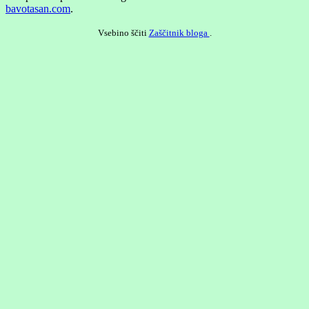
bavotasan.com
.
Vsebino ščiti
Zaščitnik bloga
.