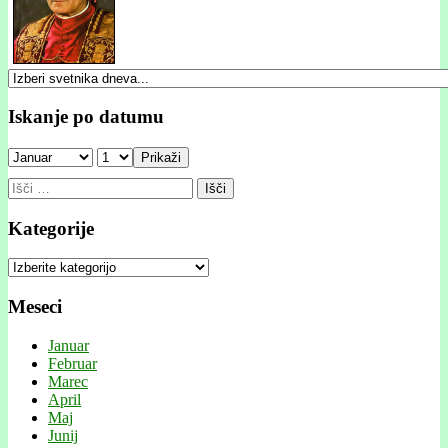
Iskanje po datumu
Prikaži
Išči:
Kategorije
Kategorije
Meseci
Januar
Februar
Marec
April
Maj
Junij