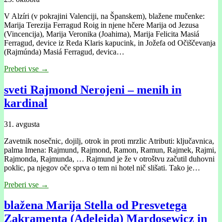
V Alzíri (v pokrajini Valenciji, na Španskem), blažene mučenke:
Marija Terezija Ferragud Roig in njene hčere Marija od Jezusa
(Vincencija), Marija Veronika (Joahima), Marija Felicita Masiá
Ferragud, device iz Reda Klaris kapucink, in Jožefa od Očiščevanja
(Rajmúnda) Masiá Ferragud, devica…
Preberi vse →
sveti Rajmond Nerojeni – menih in
kardinal
31. avgusta
Zavetnik nosečnic, dojilj, otrok in proti mrzlic Atributi: ključavnica,
palma Imena: Rajmund, Rajmond, Ramon, Ramun, Rajmek, Rajmi,
Rajmonda, Rajmunda, … Rajmund je že v otroštvu začutil duhovni
poklic, pa njegov oče sprva o tem ni hotel nič slišati. Tako je…
Preberi vse →
blažena Marĳa Stella od Presvetega
Zakramenta (Adeleida) Mardosewicz in