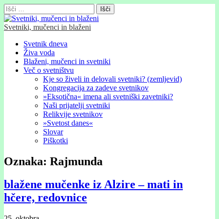
Išči:
Svetniki, mučenci in blaženi
Glavni
Skip
Svetnik dneva
to
Živa voda
meni
content
Blaženi, mučenci in svetniki
Več o svetništvu
Kje so živeli in delovali svetniki? (zemljevid)
Kongregacija za zadeve svetnikov
»Eksotična« imena ali svetniški zavetniki?
Naši prijatelji svetniki
Relikvije svetnikov
»Svetost danes«
Slovar
Piškotki
Oznaka:
Rajmunda
blažene mučenke iz Alzire – mati in
hčere, redovnice
25. oktobra