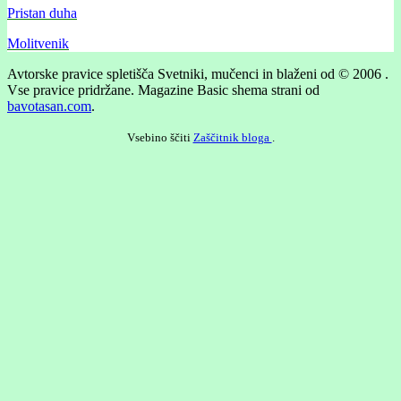
Pristan duha
Molitvenik
Avtorske pravice spletišča Svetniki, mučenci in blaženi od © 2006 .
Vse pravice pridržane.
Magazine Basic shema strani od
bavotasan.com
.
Vsebino ščiti
Zaščitnik bloga
.