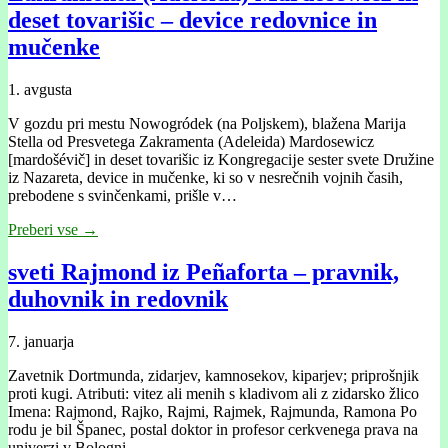
deset tovarišic – device redovnice in
mučenke
1. avgusta
V gozdu pri mestu Nowogródek (na Poljskem), blažena Marĳa
Stella od Presvetega Zakramenta (Adeleida) Mardosewicz
[mardošévič] in deset tovarišic iz Kongregacĳe sester svete Družine
iz Nazareta, device in mučenke, ki so v nesrečnih vojnih časih,
prebodene s svinčenkami, prišle v…
Preberi vse →
sveti Rajmond iz Peñaforta – pravnik,
duhovnik in redovnik
7. januarja
Zavetnik Dortmunda, zidarjev, kamnosekov, kiparjev; priprošnjik
proti kugi. Atributi: vitez ali menih s kladivom ali z zidarsko žlico
Imena: Rajmond, Rajko, Rajmi, Rajmek, Rajmunda, Ramona Po
rodu je bil Španec, postal doktor in profesor cerkvenega prava na
univerzi v Bologni,…