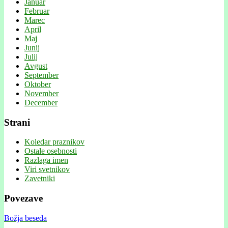
Januar
Februar
Marec
April
Maj
Junij
Julij
Avgust
September
Oktober
November
December
Strani
Koledar praznikov
Ostale osebnosti
Razlaga imen
Viri svetnikov
Zavetniki
Povezave
Božja beseda