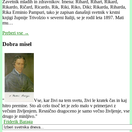
Zavetnik mladih in zdravnikov. Imena: Rihard, Rihart, Rikard,
Rikardo, Ričard, Ricardo, Rik, Riki, Riko, Diki; Rikarda, Riharda,
Rika Erminio Pampuri, tako je zapisan današnji svetnik v krstni
knjigi župnije Trivolzio v severni Italiji, se je rodil leta 1897. Mati
mu…
Preberi vse →
Dobra misel
"
Vse, kar živi na tem svetu, živi le kratek čas in kaj
hitro premine. Sto ali celo tisoč let je zelo malo v primerjavi z
večnim življenjem. Resnično dragoceno je samo večno življenje, vse
drugo je minljivo."
Friderik Baraga