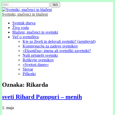
Išči:
Svetniki, mučenci in blaženi
Glavni
Skip
Svetnik dneva
to
Živa voda
meni
content
Blaženi, mučenci in svetniki
Več o svetništvu
Kje so živeli in delovali svetniki? (zemljevid)
Kongregacija za zadeve svetnikov
»Eksotična« imena ali svetniški zavetniki?
Naši prijatelji svetniki
Relikvije svetnikov
»Svetost danes«
Slovar
Piškotki
Oznaka:
Rikarda
sveti Rihard Pampuri – menih
1. maja