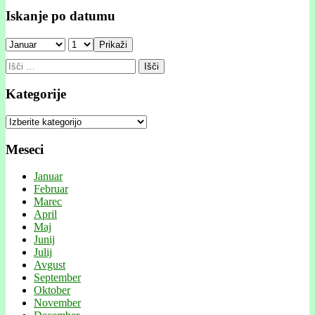
Iskanje po datumu
Prikaži
Išči:
Kategorije
Kategorije
Meseci
Januar
Februar
Marec
April
Maj
Junij
Julij
Avgust
September
Oktober
November