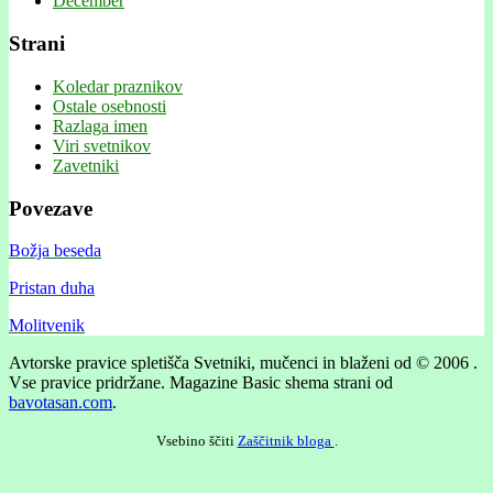
December
Strani
Koledar praznikov
Ostale osebnosti
Razlaga imen
Viri svetnikov
Zavetniki
Povezave
Božja beseda
Pristan duha
Molitvenik
Avtorske pravice spletišča Svetniki, mučenci in blaženi od © 2006 .
Vse pravice pridržane.
Magazine Basic shema strani od
bavotasan.com
.
Vsebino ščiti
Zaščitnik bloga
.