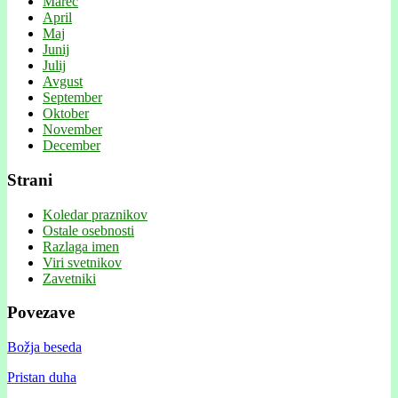
Marec
April
Maj
Junij
Julij
Avgust
September
Oktober
November
December
Strani
Koledar praznikov
Ostale osebnosti
Razlaga imen
Viri svetnikov
Zavetniki
Povezave
Božja beseda
Pristan duha