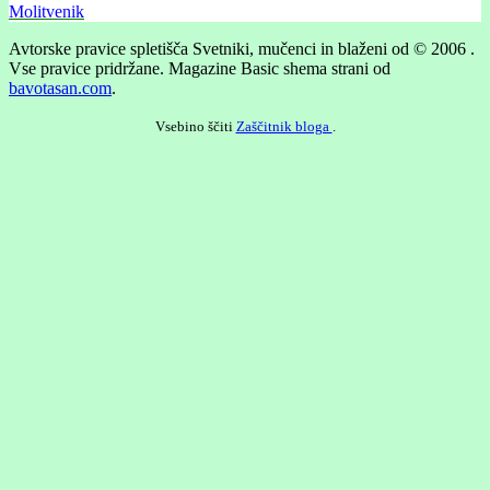
Molitvenik
Avtorske pravice spletišča Svetniki, mučenci in blaženi od © 2006 .
Vse pravice pridržane.
Magazine Basic shema strani od
bavotasan.com
.
Vsebino ščiti
Zaščitnik bloga
.