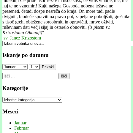
moleduj! Če pride tisoč težav in tisoč stisk, če vidiš viharje, nič, nič
naj te ne vznemiri! Kajti našega Gospoda nobena težava ne
preseneti, četudi dospe nesreča do kraja. On more tudi padle
dvigniti, blodeče spraviti na pravo pot, zapeljane poboljšati, grešnike
s tisoč grehi obtežene spreobrniti in opravičiti, mrtve oživiti,
ruševinam dati večji sijaj in ostarelo obnoviti.
(iz pisem sv.
Krizostoma Olimpiji)
"
sv. Janez Krizostom
Iskanje po datumu
Prikaži
Išči:
Kategorije
Kategorije
Meseci
Januar
Februar