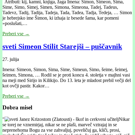
Atributi: kij, kamni, knjiga, žaga Imena: Simon, Simeon, Sima,
Sime, Simo, Simej, Simen, Simona, Simeona, Tadej, Tadeus,
Tadevz, Tadij, Tadija, Tadeja, Tada, Tadea, Tadja, Tedeja, … Simon
je hebrejsko ime Šimon, ki izhaja iz besede šama, kar pomeni
»poslušati,…
Preberi vse →
sveti Simeon Stilit Starejši – puščavnik
27. julija
Imena: Simeon, Simon, Sima, Sime, Simeun, Simo, šeime, šeimej,
šeimen, Simona, … Rodil se je proti koncu 4. stoletja v majhni vasi
na meji med Sirijo in Kilikijo. Do 13. leta je mladost prebil večji del
kot ovčji pastir. Kakor…
Preberi vse →
Dobra misel
"
Nikar
se torej ne vznemirjaj, nikar se ne plaši, marveč vztrajaj in se
neprenehoma Bogu za vse zahvaljuj, poveličuj ga, kliči, prosi,