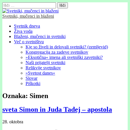
Išči:
Svetniki, mučenci in blaženi
Glavni
Skip
Svetnik dneva
to
Živa voda
meni
content
Blaženi, mučenci in svetniki
Več o svetništvu
Kje so živeli in delovali svetniki? (zemljevid)
Kongregacija za zadeve svetnikov
»Eksotična« imena ali svetniški zavetniki?
Naši prijatelji svetniki
Relikvije svetnikov
»Svetost danes«
Slovar
Piškotki
Oznaka:
Simen
sveta Simon in Juda Tadej – apostola
28. oktobra