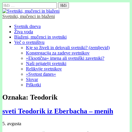
Išči:
Svetniki, mučenci in blaženi
Glavni
Skip
Svetnik dneva
to
Živa voda
meni
content
Blaženi, mučenci in svetniki
Več o svetništvu
Kje so živeli in delovali svetniki? (zemljevid)
Kongregacija za zadeve svetnikov
»Eksotična« imena ali svetniški zavetniki?
Naši prijatelji svetniki
Relikvije svetnikov
»Svetost danes«
Slovar
Piškotki
Oznaka:
Teodorik
sveti Teodorik iz Eberbacha – menih
5. avgusta