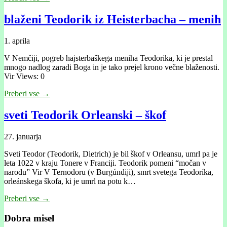
blaženi Teodorik iz Heisterbacha – menih
1. aprila
V Nemčiji, pogreb hajsterbaškega meniha Teodorika, ki je prestal
mnogo nadlog zaradi Boga in je tako prejel krono večne blaženosti.
Vir Views: 0
Preberi vse →
sveti Teodorik Orleanski – škof
27. januarja
Sveti Teodor (Teodorik, Dietrich) je bil škof v Orleansu, umrl pa je
leta 1022 v kraju Tonere v Franciji. Teodorik pomeni “močan v
narodu” Vir V Ternodoru (v Burgúndiji), smrt svetega Teodoríka,
orleánskega škofa, ki je umrl na potu k…
Preberi vse →
Dobra misel