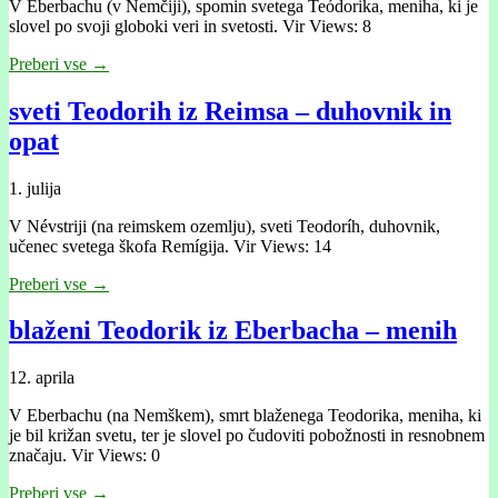
V Eberbachu (v Nemčiji), spomin svetega Teódorika, meniha, ki je
slovel po svoji globoki veri in svetosti. Vir Views: 8
Preberi vse →
sveti Teodorih iz Reimsa – duhovnik in
opat
1. julija
V Névstriji (na reimskem ozemlju), sveti Teodoríh, duhovnik,
učenec svetega škofa Remígija. Vir Views: 14
Preberi vse →
blaženi Teodorik iz Eberbacha – menih
12. aprila
V Eberbachu (na Nemškem), smrt blaženega Teodorika, meniha, ki
je bil križan svetu, ter je slovel po čudoviti pobožnosti in resnobnem
značaju. Vir Views: 0
Preberi vse →