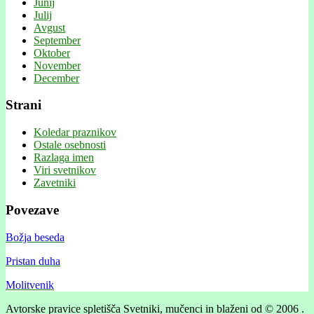
Junij
Julij
Avgust
September
Oktober
November
December
Strani
Koledar praznikov
Ostale osebnosti
Razlaga imen
Viri svetnikov
Zavetniki
Povezave
Božja beseda
Pristan duha
Molitvenik
Avtorske pravice spletišča Svetniki, mučenci in blaženi od © 2006 .