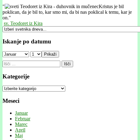
"
Kristus je bil
poklican, da je bil to, kar smo mi, da bi nas poklical k temu, kar je
on."
sv. Teodoret iz Kira
Iskanje po datumu
Prikaži
Išči:
Kategorije
Kategorije
Meseci
Januar
Februar
Marec
April
Maj