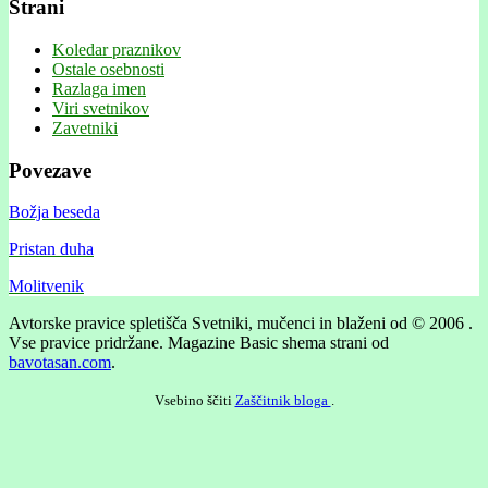
Strani
Koledar praznikov
Ostale osebnosti
Razlaga imen
Viri svetnikov
Zavetniki
Povezave
Božja beseda
Pristan duha
Molitvenik
Avtorske pravice spletišča Svetniki, mučenci in blaženi od © 2006 .
Vse pravice pridržane.
Magazine Basic shema strani od
bavotasan.com
.
Vsebino ščiti
Zaščitnik bloga
.