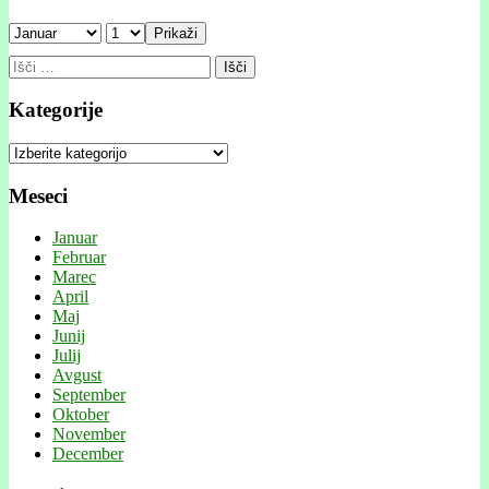
Prikaži
Išči:
Kategorije
Kategorije
Meseci
Januar
Februar
Marec
April
Maj
Junij
Julij
Avgust
September
Oktober
November
December