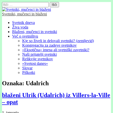
Išči:
Svetniki, mučenci in blaženi
Glavni
Skip
Svetnik dneva
to
Živa voda
meni
content
Blaženi, mučenci in svetniki
Več o svetništvu
Kje so živeli in delovali svetniki? (zemljevid)
Kongregacija za zadeve svetnikov
»Eksotična« imena ali svetniški zavetniki?
Naši prijatelji svetniki
Relikvije svetnikov
»Svetost danes«
Slovar
Piškotki
Oznaka:
Udalrich
blaženi Ulrik (Udalrich) iz Villers-la-Ville
– opat
1. januarja