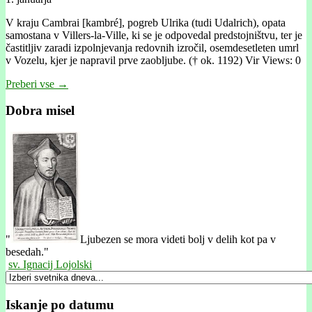
V kraju Cambrai [kambré], pogreb Ulrika (tudi Udalrich), opata
samostana v Villers-la-Ville, ki se je odpovedal predstojništvu, ter je
častitljiv zaradi izpolnjevanja redovnih izročil, osemdesetleten umrl
v Vozelu, kjer je napravil prve zaobljube. († ok. 1192) Vir Views: 0
Preberi vse →
Dobra misel
"
Ljubezen se mora videti bolj v delih kot pa v
besedah."
sv. Ignacij Lojolski
Iskanje po datumu