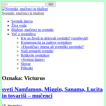
Išči:
Svetniki, mučenci in blaženi
Glavni
Skip
Svetnik dneva
to
Živa voda
meni
content
Blaženi, mučenci in svetniki
Več o svetništvu
Kje so živeli in delovali svetniki? (zemljevid)
Kongregacija za zadeve svetnikov
»Eksotična« imena ali svetniški zavetniki?
Naši prijatelji svetniki
Relikvije svetnikov
»Svetost danes«
Slovar
Piškotki
Oznaka:
Victurus
sveti Namfamon, Miggin, Sanama, Lucita
in tovariši – mučenci
18. decembra