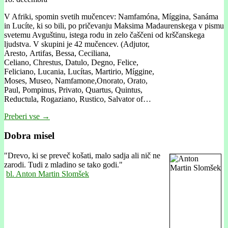
V Afriki, spomin svetih mučencev: Namfamóna, Míggina, Sanáma
in Lucíte, ki so bili, po pričevanju Maksima Madaurenskega v pismu
svetemu Avguštinu, istega rodu in zelo čaščeni od krščanskega
ljudstva. V skupini je 42 mučencev. (Adjutor,
Aresto, Artifas, Bessa, Ceciliana,
Celiano, Chrestus, Datulo, Degno, Felice,
Feliciano, Lucania, Lucítas, Martirio, Míggine,
Moses, Museo, Namfamone,Onorato, Orato,
Paul, Pompinus, Privato, Quartus, Quintus,
Reductula, Rogaziano, Rustico, Salvator of…
Preberi vse →
Dobra misel
"
Drevo, ki se preveč košati, malo sadja ali nič ne
zarodi. Tudi z mladino se tako godi."
bl. Anton Martin Slomšek