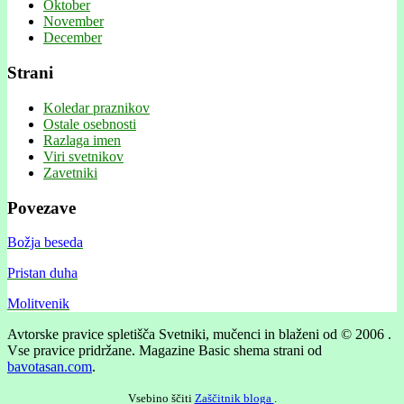
Oktober
November
December
Strani
Koledar praznikov
Ostale osebnosti
Razlaga imen
Viri svetnikov
Zavetniki
Povezave
Božja beseda
Pristan duha
Molitvenik
Avtorske pravice spletišča Svetniki, mučenci in blaženi od © 2006 .
Vse pravice pridržane.
Magazine Basic shema strani od
bavotasan.com
.
Vsebino ščiti
Zaščitnik bloga
.