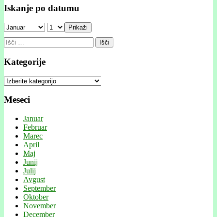
Iskanje po datumu
Prikaži
Išči:
Kategorije
Kategorije
Meseci
Januar
Februar
Marec
April
Maj
Junij
Julij
Avgust
September
Oktober
November
December