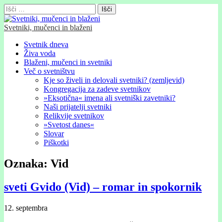
Išči:
Svetniki, mučenci in blaženi
Glavni
Skip
Svetnik dneva
to
Živa voda
meni
content
Blaženi, mučenci in svetniki
Več o svetništvu
Kje so živeli in delovali svetniki? (zemljevid)
Kongregacija za zadeve svetnikov
»Eksotična« imena ali svetniški zavetniki?
Naši prijatelji svetniki
Relikvije svetnikov
»Svetost danes«
Slovar
Piškotki
Oznaka:
Vid
sveti Gvido (Vid) – romar in spokornik
12. septembra