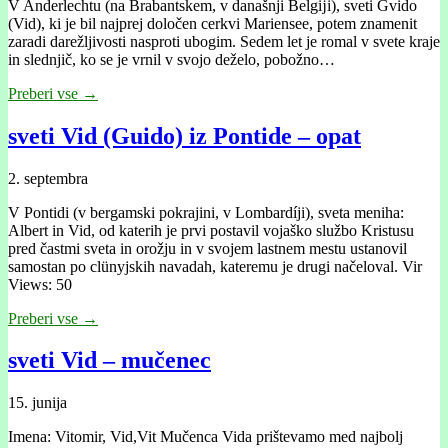
V Anderlechtu (na Brabantskem, v današnji Belgĳi), sveti Gvido
(Vid), ki je bil najprej določen cerkvi Mariensee, potem znamenit
zaradi darežljivosti nasproti ubogim. Sedem let je romal v svete kraje
in slednjič, ko se je vrnil v svojo deželo, pobožno…
Preberi vse →
sveti Vid (Guido) iz Pontide – opat
2. septembra
V Pontidi (v bergamski pokrajini, v Lombardíji), sveta meniha:
Albert in Vid, od katerih je prvi postavil vojaško službo Kristusu
pred častmi sveta in orožju in v svojem lastnem mestu ustanovil
samostan po clünyjskih navadah, kateremu je drugi načeloval. Vir
Views: 50
Preberi vse →
sveti Vid – mučenec
15. junija
Imena: Vitomir, Vid,Vit Mučenca Vida prištevamo med najbolj