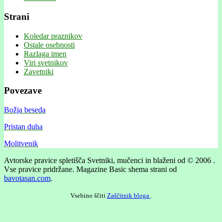
Strani
Koledar praznikov
Ostale osebnosti
Razlaga imen
Viri svetnikov
Zavetniki
Povezave
Božja beseda
Pristan duha
Molitvenik
Avtorske pravice spletišča Svetniki, mučenci in blaženi od © 2006 .
Vse pravice pridržane.
Magazine Basic shema strani od
bavotasan.com
.
Vsebino ščiti
Zaščitnik bloga
.