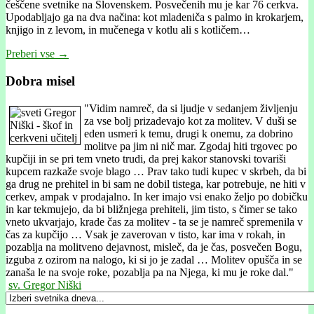
češčene svetnike na Slovenskem. Posvečenih mu je kar 76 cerkva.
Upodabljajo ga na dva načina: kot mladeniča s palmo in krokarjem,
knjigo in z levom, in mučenega v kotlu ali s kotličem…
Preberi vse →
Dobra misel
"
Vidim namreč, da si ljudje v sedanjem življenju
za vse bolj prizadevajo kot za molitev. V duši se
eden usmeri k temu, drugi k onemu, za dobrino
molitve pa jim ni nič mar. Zgodaj hiti trgovec po
kupčiji in se pri tem vneto trudi, da prej kakor stanovski tovariši
kupcem razkaže svoje blago … Prav tako tudi kupec v skrbeh, da bi
ga drug ne prehitel in bi sam ne dobil tistega, kar potrebuje, ne hiti v
cerkev, ampak v prodajalno. In ker imajo vsi enako željo po dobičku
in kar tekmujejo, da bi bližnjega prehiteli, jim tisto, s čimer se tako
vneto ukvarjajo, krade čas za molitev - ta se je namreč spremenila v
čas za kupčijo … Vsak je zaverovan v tisto, kar ima v rokah, in
pozablja na molitveno dejavnost, misleč, da je čas, posvečen Bogu,
izguba z ozirom na nalogo, ki si jo je zadal … Molitev opušča in se
zanaša le na svoje roke, pozablja pa na Njega, ki mu je roke dal."
sv. Gregor Niški