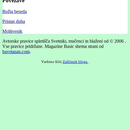
Povezave
Božja beseda
Pristan duha
Molitvenik
Avtorske pravice spletišča Svetniki, mučenci in blaženi od © 2006 .
Vse pravice pridržane.
Magazine Basic shema strani od
bavotasan.com
.
Vsebino ščiti
Zaščitnik bloga
.