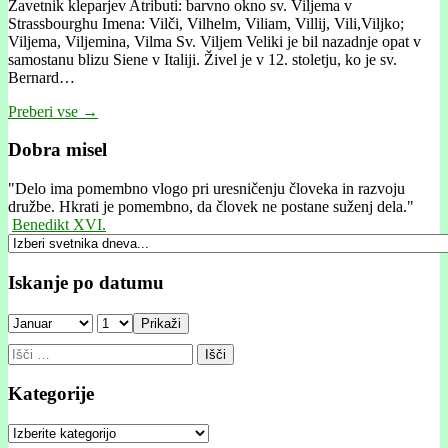
Zavetnik kleparjev Atributi: barvno okno sv. Viljema v
Strassbourghu Imena: Vilči, Vilhelm, Viliam, Villij, Vili,Viljko;
Viljema, Viljemina, Vilma Sv. Viljem Veliki je bil nazadnje opat v
samostanu blizu Siene v Italiji. Živel je v 12. stoletju, ko je sv.
Bernard…
Preberi vse →
Dobra misel
"
Delo ima pomembno vlogo pri uresničenju človeka in razvoju
družbe. Hkrati je pomembno, da človek ne postane suženj dela."
Benedikt XVI.
Iskanje po datumu
Prikaži
Išči:
Kategorije
Kategorije