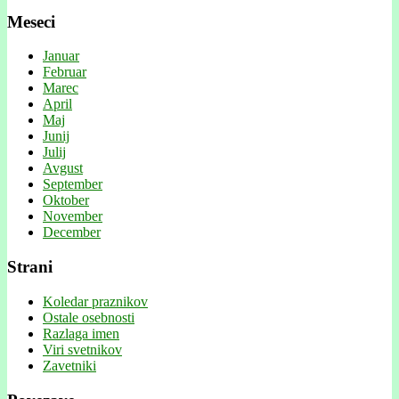
Meseci
Januar
Februar
Marec
April
Maj
Junij
Julij
Avgust
September
Oktober
November
December
Strani
Koledar praznikov
Ostale osebnosti
Razlaga imen
Viri svetnikov
Zavetniki