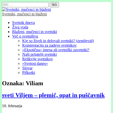
Išči:
Svetniki, mučenci in blaženi
Glavni
Skip
Svetnik dneva
to
Živa voda
meni
content
Blaženi, mučenci in svetniki
Več o svetništvu
Kje so živeli in delovali svetniki? (zemljevid)
Kongregacija za zadeve svetnikov
»Eksotična« imena ali svetniški zavetniki?
Naši prijatelji svetniki
Relikvije svetnikov
»Svetost danes«
Slovar
Piškotki
Oznaka:
Viliam
sveti Viljem – plemič, opat in puščavnik
10. februarja