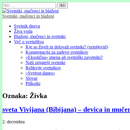
Išči:
Svetniki, mučenci in blaženi
Glavni
Skip
Svetnik dneva
to
Živa voda
meni
content
Blaženi, mučenci in svetniki
Več o svetništvu
Kje so živeli in delovali svetniki? (zemljevid)
Kongregacija za zadeve svetnikov
»Eksotična« imena ali svetniški zavetniki?
Naši prijatelji svetniki
Relikvije svetnikov
»Svetost danes«
Slovar
Piškotki
Oznaka:
Živka
sveta Vivijana (Bibijana) – devica in muče
2. decembra