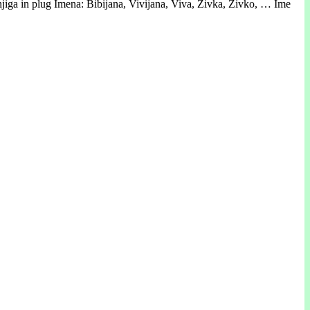
, knjiga in plug Imena: Bibijana, Vivijana, Viva, Živka, Živko, … Ime