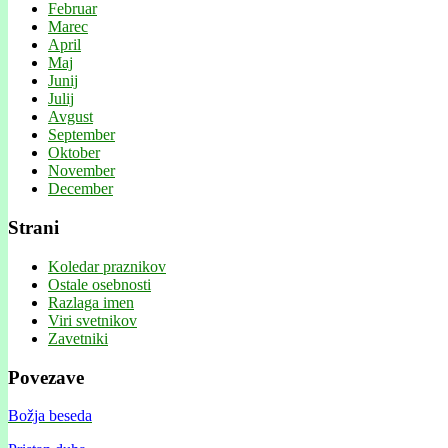
Februar
Marec
April
Maj
Junij
Julij
Avgust
September
Oktober
November
December
Strani
Koledar praznikov
Ostale osebnosti
Razlaga imen
Viri svetnikov
Zavetniki
Povezave
Božja beseda