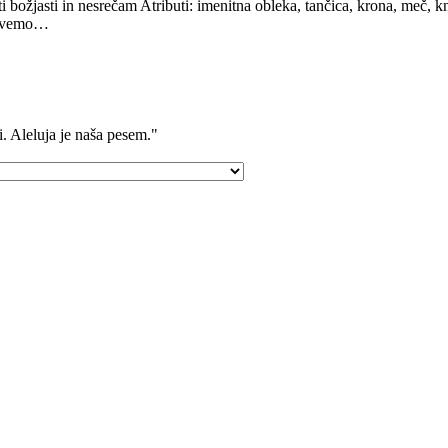
roti božjasti in nesrečam Atributi: imenitna obleka, tančica, krona, meč
vo vemo…
i. Aleluja je naša pesem."