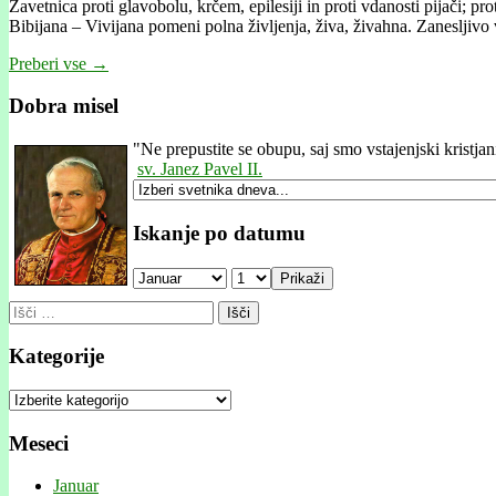
Zavetnica proti glavobolu, krčem, epilesiji in proti vdanosti pijači; p
Bibijana – Vivijana pomeni polna življenja, živa, živahna. Zaneslji
Preberi vse →
Dobra misel
"
Ne prepustite se obupu, saj smo vstajenjski kristjan
sv. Janez Pavel II.
Iskanje po datumu
Prikaži
Išči:
Kategorije
Kategorije
Meseci
Januar