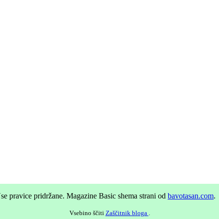
se pravice pridržane.
Magazine Basic shema strani od
bavotasan.com
.
Vsebino ščiti
Zaščitnik bloga
.