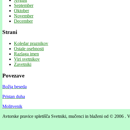
Avgust
September
Oktober
November
December
Strani
Koledar praznikov
Ostale osebnosti
Razlaga imen
Viri svetnikov
Zavetniki
Povezave
Božja beseda
Pristan duha
Molitvenik
Avtorske pravice spletišča Svetniki, mučenci in blaženi od © 2006 . V