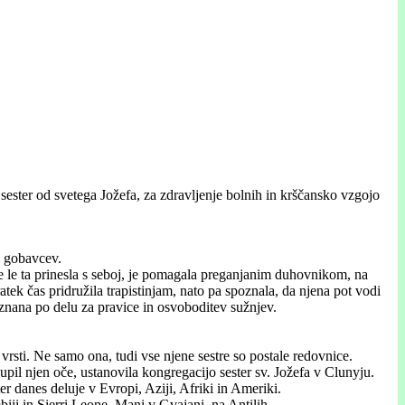
ester od svetega Jožefa, za zdravljenje bolnih in krščansko vzgojo
n gobavcev.
je le ta prinesla s seboj, je pomagala preganjanim duhovnikom, na
atek čas pridružila trapistinjam, nato pa spoznala, da njena pot vodi
 znana po delu za pravice in osvoboditev sužnjev.
vrsti. Ne samo ona, tudi vse njene sestre so postale redovnice.
upil njen oče, ustanovila kongregacijo sester sv. Jožefa v Clunyju.
er danes deluje v Evropi, Aziji, Afriki in Ameriki.
iji in Sierri Leone, Mani v Gvajani, na Antilih.