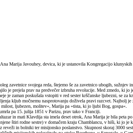
 Ana Marĳa Javouhey, devica, ki je ustanovila Kongregacĳo klunyskih s
leg zavetnice svojega reda, štejemo še za zavetnico ubogih, sužnjev i
ajilo je prejela prav na predvečer izbruha revolucije. Med zmedo, ki jo 
je je zaman poskušala vstopiti v red sester krščanske ljubezni, se za kr
vljenja kljub močnemu nasprotovanju doživela pravi razcvet. Najbolj je
ilost, ljubezen, molitev«, Marija pa »tista, ki jo ljubi Bog, gospa«.
mrla pa 15. julija 1851 v Parizu, prav tako v Franciji.
tazar in mati Klavdija sta imela deset otrok, Ana Marija je bila peta po 
 njene štiri rodne sestre) v domačem kraju Chamblancu, v hiši, ki jo je k
 z reveži in bolniki ter misijonsko poslanstvo. Skupnost skoraj 3000 sest
različnih misijonskih pokrajinah: na otoku Bourbonu, v Senegalu, v Gamb