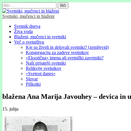
Išči:
Svetniki, mučenci in blaženi
Glavni
Skip
Svetnik dneva
to
Živa voda
meni
content
Blaženi, mučenci in svetniki
Več o svetništvu
Kje so živeli in delovali svetniki? (zemljevid)
Kongregacija za zadeve svetnikov
»Eksotična« imena ali svetniški zavetniki?
Naši prijatelji svetniki
Relikvije svetnikov
»Svetost danes«
Slovar
Piškotki
blažena Ana Marĳa Javouhey – devica in us
15. julija