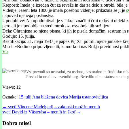
Kreposti: Imela je izreden čut za reveže in dar za delo z otroki, bila j
Videnje: Jeseni leta 1800 je imela posebno videnje: prikazala se ji je
s
napoved njenega poslanstva.
Upodobitve: Na upodobitvah je v takrat značilni črni redovni obleki z
pero ali je upodobljena sredi otrok oz. osvobojenih sužnjev.
Dela: Ohranjena so njena pisma, ki jih je pisala domačim, sestram in 
Goduje: 15. julija.
Beatifikacija: 21. maja 1937 je papež Pij XI. potrdil njene junaške krep
Misel: »Bodimo pripravljene iti, kamorkoli nas Božja previdnost pokli
Vir
Vsi prevodi so neuradni, za osebno, pastoralno in študijsko rab
Prevod in ureditev: svetniki.org. Besedilo nima statusa uradn
Views: 12
Oznake:
15.julij
Ana
blažena
devica
Marija
ustanoviteljica
Post
← sveti Vincenc Madelgarij – zakonski mož in menih
sveti David iz Västeråsa – menih in škof →
navigation
Dobra misel