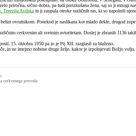
e zelo priročna, srčno dobra, pa tudi preizkušana žena, saj so ji mnogi na
v. Terezija Avilska
in ji zaupala otroke različnih ras, ki so napolnili njen
 belim ovratnikom. Ponekod je naslikana kot mlado dekle, drugod zopet v
različnim cerkvenim ali svetnim avtoritetam. Doslej je zbranih 1136 taki
osti, 15. oktobra 1950 pa jo je Pij XII. razglasil za blaženo.
če, in ne imejmo nobene druge želje, kakor je izpolnjevati Božjo voljo.
o.
ega cerkvenega prevoda.