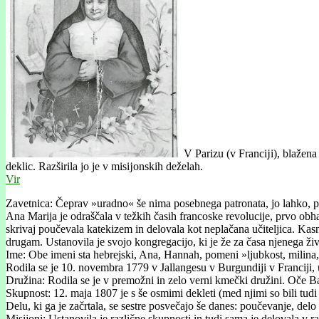
V Parizu (v Francĳi), blažena
deklic. Razširila jo je v misĳonskih deželah.
Vir
Zavetnica: Čeprav »uradno« še nima posebnega patronata, jo lahko, po
Ana Marija je odraščala v težkih časih francoske revolucije, prvo obh
skrivaj poučevala katekizem in delovala kot neplačana učiteljica. Kasne
drugam. Ustanovila je svojo kongregacijo, ki je že za časa njenega ži
Ime: Obe imeni sta hebrejski, Ana, Hannah, pomeni »ljubkost, milina, m
Rodila se je 10. novembra 1779 v Jallangesu v Burgundiji v Franciji, u
Družina: Rodila se je v premožni in zelo verni kmečki družini. Oče Bal
Skupnost: 12. maja 1807 je s še osmimi dekleti (med njimi so bili tudi
Delu, ki ga je začrtala, se sestre posvečajo še danes: poučevanje, delo
Misijoni: Ustanovila je različne skupnosti in tudi sama je delovala v 