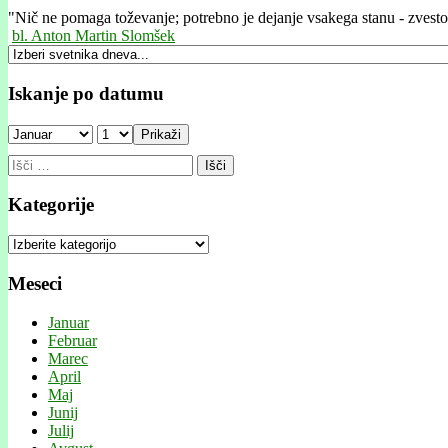
"
Nič ne pomaga toževanje; potrebno je dejanje vsakega stanu - zvestob
bl. Anton Martin Slomšek
Iskanje po datumu
Prikaži
Išči:
Kategorije
Kategorije
Meseci
Januar
Februar
Marec
April
Maj
Junij
Julij