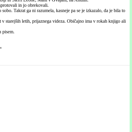
sprotovali in jo obrekovali.
o sobo. Takrat ga ni razumela, kasneje pa se je izkazalo, da je bila to
 starejših letih, prijaznega videza. Običajno ima v rokah knjigo ali
h pisem.
«