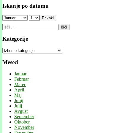
Iskanje po datumu
Prikaži
Išči:
Kategorije
Kategorije
Meseci
Januar
Februar
Marec
April
Maj
Junij
Julij
Avgust
September
Oktober
November
December