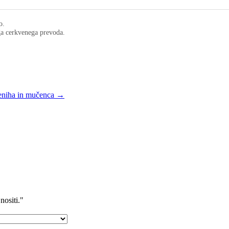
o.
ega cerkvenega prevoda.
meniha in mučenca →
nositi."