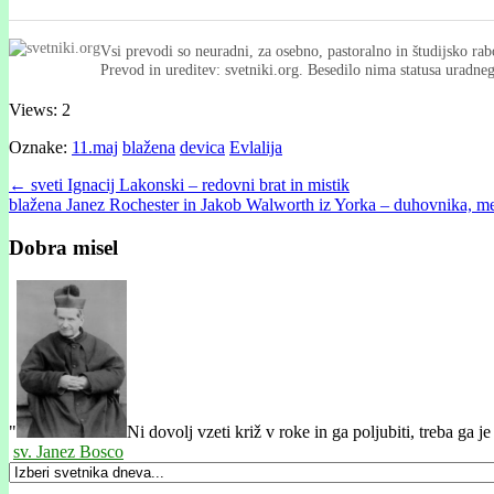
Vsi prevodi so neuradni, za osebno, pastoralno in študijsko rab
Prevod in ureditev: svetniki.org. Besedilo nima statusa uradn
Views: 2
Oznake:
11.maj
blažena
devica
Evlalija
Post
← sveti Ignacij Lakonski – redovni brat in mistik
blažena Janez Rochester in Jakob Walworth iz Yorka – duhovnika, 
navigation
Dobra misel
"
Ni dovolj vzeti križ v roke in ga poljubiti, treba ga je 
sv. Janez Bosco