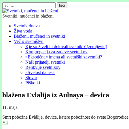
Išči:
Svetniki, mučenci in blaženi
Glavni
Skip
Svetnik dneva
to
Živa voda
meni
content
Blaženi, mučenci in svetniki
Več o svetništvu
Kje so živeli in delovali svetniki? (zemljevid)
Kongregacija za zadeve svetnikov
»Eksotična« imena ali svetniški zavetniki?
Naši prijatelji svetniki
Relikvije svetnikov
»Svetost danes«
Slovar
Piškotki
blažena Evlalija iz Aulnaya – devica
11. maja
Smrt pobožne Evlálije, device, katere pobožnost do svete Bogorodic
Vir