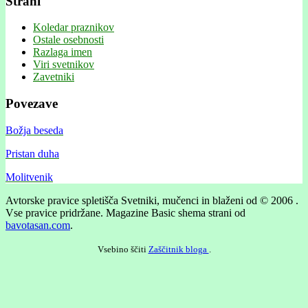
Strani
Koledar praznikov
Ostale osebnosti
Razlaga imen
Viri svetnikov
Zavetniki
Povezave
Božja beseda
Pristan duha
Molitvenik
Avtorske pravice spletišča Svetniki, mučenci in blaženi od © 2006 .
Vse pravice pridržane.
Magazine Basic shema strani od
bavotasan.com
.
Vsebino ščiti
Zaščitnik bloga
.