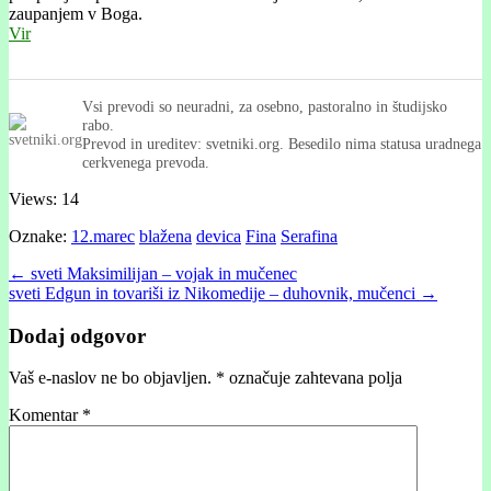
zaupanjem v Boga.
Vir
Vsi prevodi so neuradni, za osebno, pastoralno in študijsko
rabo.
Prevod in ureditev: svetniki.org. Besedilo nima statusa uradnega
cerkvenega prevoda.
Views: 14
Oznake:
12.marec
blažena
devica
Fina
Serafina
Post
← sveti Maksimilĳan – vojak in mučenec
sveti Edgun in tovariši iz Nikomedije – duhovnik, mučenci →
navigation
Dodaj odgovor
Vaš e-naslov ne bo objavljen.
*
označuje zahtevana polja
Komentar
*