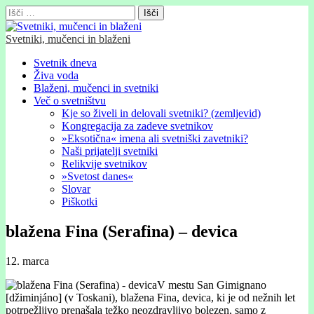
Išči:
Svetniki, mučenci in blaženi
Glavni
Skip
Svetnik dneva
to
Živa voda
meni
content
Blaženi, mučenci in svetniki
Več o svetništvu
Kje so živeli in delovali svetniki? (zemljevid)
Kongregacija za zadeve svetnikov
»Eksotična« imena ali svetniški zavetniki?
Naši prijatelji svetniki
Relikvije svetnikov
»Svetost danes«
Slovar
Piškotki
blažena Fina (Serafina) – devica
12. marca
V mestu San Gimignano
[džiminjáno] (v Toskani), blažena Fina, devica, ki je od nežnih let
potrpežljivo prenašala težko neozdravljivo bolezen, samo z