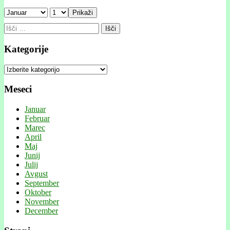
Prikaži
Išči:
Kategorije
Kategorije
Meseci
Januar
Februar
Marec
April
Maj
Junij
Julij
Avgust
September
Oktober
November
December