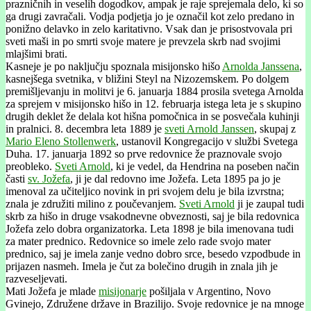
prazničnih in veselih dogodkov, ampak je raje sprejemala delo, ki so
ga drugi zavračali. Vodja podjetja jo je označil kot zelo predano in
ponižno delavko in zelo karitativno. Vsak dan je prisostvovala pri
sveti maši in po smrti svoje matere je prevzela skrb nad svojimi
mlajšimi brati.
Kasneje je po naključju spoznala misijonsko hišo
Arnolda Janssena
,
kasnejšega svetnika, v bližini Steyl na Nizozemskem. Po dolgem
premišljevanju in molitvi je 6. januarja 1884 prosila svetega Arnolda
za sprejem v misijonsko hišo in 12. februarja istega leta je s skupino
drugih deklet že delala kot hišna pomočnica in se posvečala kuhinji
in pralnici. 8. decembra leta 1889 je
sveti Arnold Janssen
, skupaj z
Mario Eleno Stollenwerk
, ustanovil Kongregacijo v službi Svetega
Duha. 17. januarja 1892 so prve redovnice že praznovale svojo
preobleko.
Sveti Arnold
, ki je vedel, da Hendrina na poseben način
časti
sv. Jožefa
, ji je dal redovno ime Jožefa. Leta 1895 pa jo je
imenoval za učiteljico novink in pri svojem delu je bila izvrstna;
znala je združiti milino z poučevanjem.
Sveti Arnold
ji je zaupal tudi
skrb za hišo in druge vsakodnevne obveznosti, saj je bila redovnica
Jožefa zelo dobra organizatorka. Leta 1898 je bila imenovana tudi
za mater prednico. Redovnice so imele zelo rade svojo mater
prednico, saj je imela zanje vedno dobro srce, besedo vzpodbude in
prijazen nasmeh. Imela je čut za bolečino drugih in znala jih je
razveseljevati.
Mati Jožefa je mlade
misijonarje
pošiljala v Argentino, Novo
Gvinejo, Združene države in Brazilijo. Svoje redovnice je na mnoge