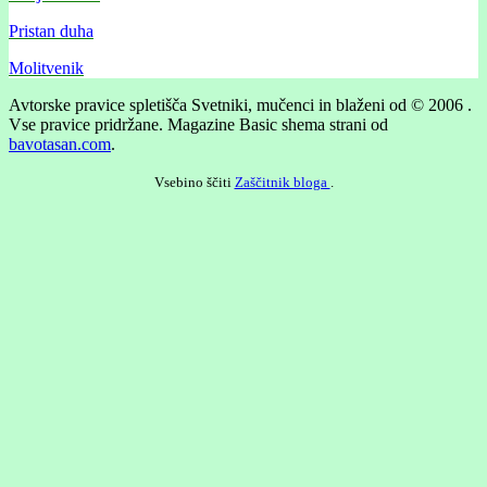
Pristan duha
Molitvenik
Avtorske pravice spletišča Svetniki, mučenci in blaženi od © 2006 .
Vse pravice pridržane.
Magazine Basic shema strani od
bavotasan.com
.
Vsebino ščiti
Zaščitnik bloga
.