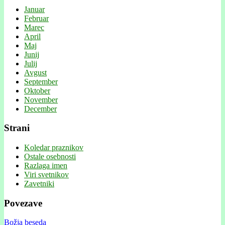
Januar
Februar
Marec
April
Maj
Junij
Julij
Avgust
September
Oktober
November
December
Strani
Koledar praznikov
Ostale osebnosti
Razlaga imen
Viri svetnikov
Zavetniki
Povezave
Božja beseda