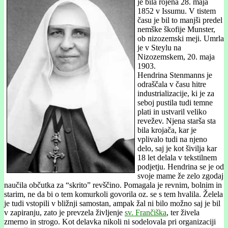
je bila rojena 28. maja
1852 v Issumu. V tistem
času je bil to manjši predel
nemške škofije Munster,
ob nizozemski meji. Umrla
je v Steylu na
Nizozemskem, 20. maja
1903.
Hendrina Stenmanns je
odraščala v času hitre
industrializacije, ki je za
seboj pustila tudi temne
plati in ustvaril veliko
revežev. Njena starša sta
bila krojača, kar je
vplivalo tudi na njeno
delo, saj je kot šivilja kar
18 let delala v tekstilnem
podjetju. Hendrina se je od
svoje mame že zelo zgodaj
naučila občutka za “skrito” revščino. Pomagala je revnim, bolnim in
starim, ne da bi o tem komurkoli govorila oz. se s tem hvalila. Želela
je tudi vstopili v bližnji samostan, ampak žal ni bilo možno saj je bil
v zapiranju, zato je prevzela življenje
sv. Frančiška
, ter živela
zmerno in strogo. Kot delavka nikoli ni sodelovala pri organizaciji