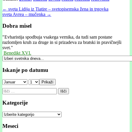
Post
← sveta Lidija iz Tiatire – svetopisemska žena in trgovka
sveta Avrea – mučenka →
navigation
Dobra misel
"
Evharistija spodbuja vsakega vernika, da tudi sam postane
razlomljen kruh za druge in si prizadeva za bratski in pravičnejši
svet."
Benedikt XVI.
Iskanje po datumu
Prikaži
Išči:
Kategorije
Kategorije
Meseci