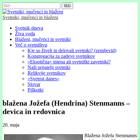
Išči:
Svetniki, mučenci in blaženi
Glavni
Skip
Svetnik dneva
to
Živa voda
meni
content
Blaženi, mučenci in svetniki
Več o svetništvu
Kje so živeli in delovali svetniki? (zemljevid)
Kongregacija za zadeve svetnikov
»Eksotična« imena ali svetniški zavetniki?
Naši prijatelji svetniki
Relikvije svetnikov
»Svetost danes«
Slovar
Piškotki
blažena Jožefa (Hendrina) Stenmanns –
devica in redovnica
20. maja
Blažena Jožefa Stenmanns