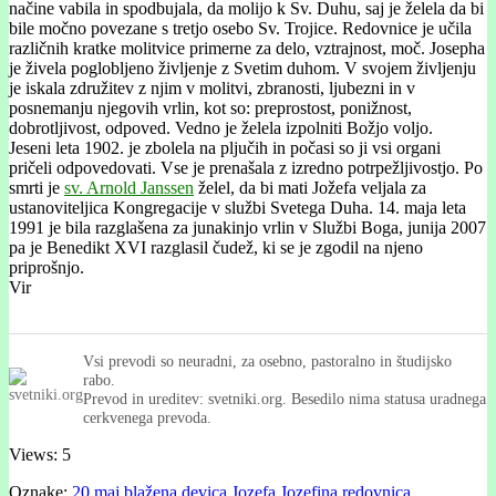
načine vabila in spodbujala, da molijo k Sv. Duhu, saj je želela da bi
bile močno povezane s tretjo osebo Sv. Trojice. Redovnice je učila
različnih kratke molitvice primerne za delo, vztrajnost, moč. Josepha
je živela poglobljeno življenje z Svetim duhom. V svojem življenju
je iskala združitev z njim v molitvi, zbranosti, ljubezni in v
posnemanju njegovih vrlin, kot so: preprostost, ponižnost,
dobrotljivost, odpoved. Vedno je želela izpolniti Božjo voljo.
Jeseni leta 1902. je zbolela na pljučih in počasi so ji vsi organi
pričeli odpovedovati. Vse je prenašala z izredno potrpežljivostjo. Po
smrti je
sv. Arnold Janssen
želel, da bi mati Jožefa veljala za
ustanoviteljica Kongregacije v službi Svetega Duha. 14. maja leta
1991 je bila razglašena za junakinjo vrlin v Službi Boga, junija 2007
pa je Benedikt XVI razglasil čudež, ki se je zgodil na njeno
priprošnjo.
Vir
Vsi prevodi so neuradni, za osebno, pastoralno in študijsko
rabo.
Prevod in ureditev: svetniki.org. Besedilo nima statusa uradnega
cerkvenega prevoda.
Views: 5
Oznake:
20.maj
blažena
devica
Jozefa
Jozefina
redovnica