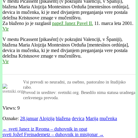
V mestu Picassent [pikasént] (v pokrajini Valencĳi, v Španĳi),
blažena Maria Alojzĳa Montesinos Orduňa [mentesínos ordúnja],
devica in mučenka, ki je med divjanjem preganjanja vere postala
deležna Kristusove zmage v mučeništvu.
Za blaženo jo je razglasil
papež Janez Pavel II.
11. marca leta 2001.
Vir
V mestu Picassent [pikasént] (v pokrajini Valenciji, v Španiji),
blažena Maria Alojzija Montesinos Orduňa [mentesínos ordúnja],
devica in mučenka, ki je med divjanjem preganjanja vere postala
deležna Kristusove zmage v mučeništvu.
Vir
Vsi prevodi so neuradni, za osebno, pastoralno in študijsko
rabo.
Prevod in ureditev: svetniki.org. Besedilo nima statusa uradnega
cerkvenega prevoda.
Views: 9
Oznake:
28.januar
Alojzija
blažena
devica
Marija
mučenka
Post
← sveti Janez iz Reoma – duhovnik in opat
sveti Jožef Freinademetz – duhovnik in misijonar →
navigation