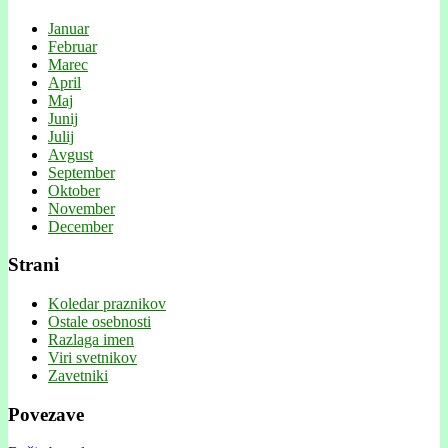
Januar
Februar
Marec
April
Maj
Junij
Julij
Avgust
September
Oktober
November
December
Strani
Koledar praznikov
Ostale osebnosti
Razlaga imen
Viri svetnikov
Zavetniki
Povezave