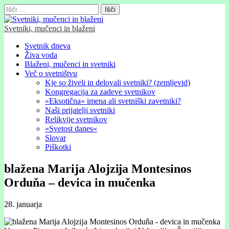
Išči:
Svetniki, mučenci in blaženi
Glavni
Skip
Svetnik dneva
to
Živa voda
meni
content
Blaženi, mučenci in svetniki
Več o svetništvu
Kje so živeli in delovali svetniki? (zemljevid)
Kongregacija za zadeve svetnikov
»Eksotična« imena ali svetniški zavetniki?
Naši prijatelji svetniki
Relikvije svetnikov
»Svetost danes«
Slovar
Piškotki
blažena Marija Alojzĳa Montesinos
Orduňa – devica in mučenka
28. januarja