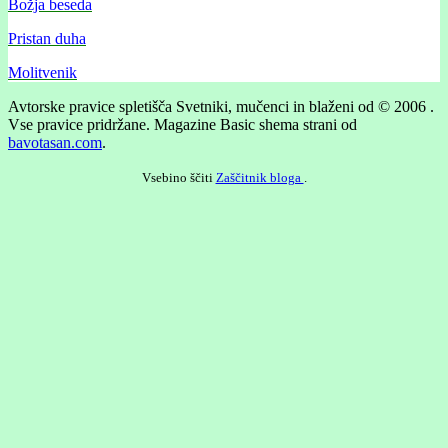
Božja beseda
Pristan duha
Molitvenik
Avtorske pravice spletišča Svetniki, mučenci in blaženi od © 2006 .
Vse pravice pridržane.
Magazine Basic shema strani od
bavotasan.com
.
Vsebino ščiti
Zaščitnik bloga
.