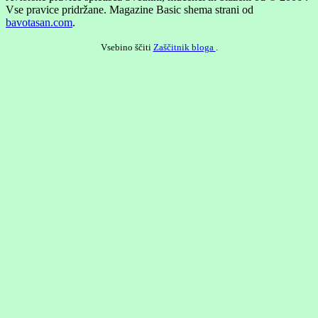
Vse pravice pridržane.
Magazine Basic shema strani od
bavotasan.com
.
Vsebino ščiti
Zaščitnik bloga
.