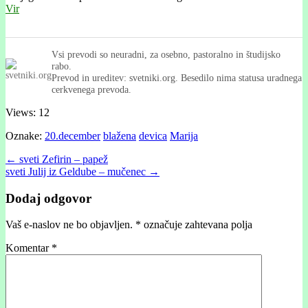
Vir
Vsi prevodi so neuradni, za osebno, pastoralno in študijsko
rabo.
Prevod in ureditev: svetniki.org. Besedilo nima statusa uradnega
cerkvenega prevoda.
Views: 12
Oznake:
20.december
blažena
devica
Marija
Post
← sveti Zefirin – papež
sveti Julij iz Geldube – mučenec →
navigation
Dodaj odgovor
Vaš e-naslov ne bo objavljen.
*
označuje zahtevana polja
Komentar
*