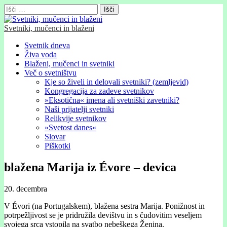
Išči:
Svetniki, mučenci in blaženi
Glavni
Skip
Svetnik dneva
to
Živa voda
meni
content
Blaženi, mučenci in svetniki
Več o svetništvu
Kje so živeli in delovali svetniki? (zemljevid)
Kongregacija za zadeve svetnikov
»Eksotična« imena ali svetniški zavetniki?
Naši prijatelji svetniki
Relikvije svetnikov
»Svetost danes«
Slovar
Piškotki
blažena Marija iz Évore – devica
20. decembra
V Évori (na Portugalskem), blažena sestra Marija. Ponižnost in
potrpežljivost se je pridružila devištvu in s čudovitim veseljem
svojega srca vstopila na svatbo nebeškega Ženina.