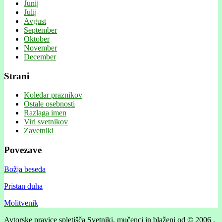
Junij
Julij
Avgust
September
Oktober
November
December
Strani
Koledar praznikov
Ostale osebnosti
Razlaga imen
Viri svetnikov
Zavetniki
Povezave
Božja beseda
Pristan duha
Molitvenik
Avtorske pravice spletišča Svetniki, mučenci in blaženi od © 2006 .