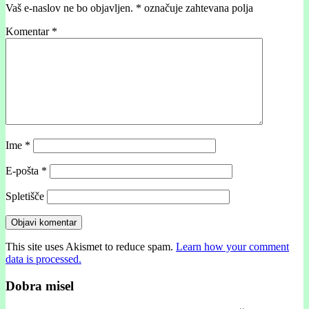
Vaš e-naslov ne bo objavljen.
*
označuje zahtevana polja
Komentar
*
Ime
*
E-pošta
*
Spletišče
This site uses Akismet to reduce spam.
Learn how your comment
data is processed.
Dobra misel