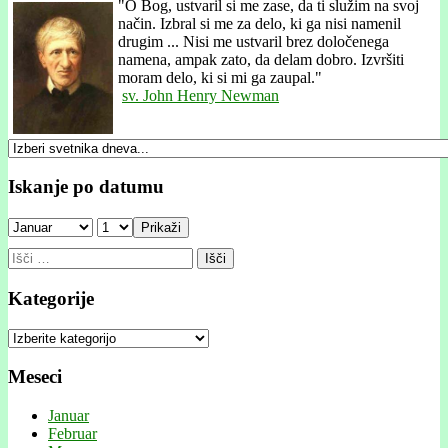
"
O Bog, ustvaril si me zase, da ti služim na svoj
način. Izbral si me za delo, ki ga nisi namenil
drugim ... Nisi me ustvaril brez določenega
namena, ampak zato, da delam dobro. Izvršiti
moram delo, ki si mi ga zaupal."
sv. John Henry Newman
Iskanje po datumu
Prikaži
Išči:
Kategorije
Kategorije
Meseci
Januar
Februar