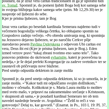
poudaril, da je izraz vera caritas tradicionalen in ga je uporabil tudi
sv. Tomaž
. Spomnil je, da pomeni ljubiti Boga bolj kot samega sebe
in svojega bližnjega kakor samega sebe (prim. Mr 12,29-30) ter je
nasprotje od ljubezni do sebe.
Kjer je pristna ljubezen, tam je Bog
Izraz vera caritas po besedah kardinala Semerara najdemo tudi v
večernem bogoslužju velikega četrtka, ko obhajamo spomin na
Gospodovo zadnjo večerjo. »Po obredu umivanja nog, ki spominja
na Jezusovo dejavno ljubezen, se po naročilu Cerkve pôje
starodavno pesem
Pavlina Oglejskega
z odpevom Ubi caritas est
vera, Deus ibi est (Kjer je pristna ljubezen, tam je Bog.). Eden
izmed verzov pravi “tukaj zbrani tvorimo eno samo telo”. Tako
ponovno pridemo do skrivnosti
evharistije
, kateri je posvečena ta
nedelja,« je še dejal prefekt Kongregacije za zadeve svetnikov ter se
zaustavil ob pričevanju nove blažene.
Pred smrtjo odpustila dekletom in zanje molila
Spomnil je, da pred smrtjo odpustila dekletom, ki so jo umorila, in je
zanje molila. »”Kakor tudi mi odpuščamo svojim dolžnikom,”
molimo v očenašu. Kolikokrat je s. Maria Laura molila to molitev
med sveto mašo, v pripravi na zakramentalno srečanje s Kristusom,
v skupnosti ali sama,« je poudaril kardinal Semeraro ter ob tem
navedel naslednje besede sv. Avguština: »”Želiš to reči z vso
gotovostjo? Delaj to, kar govoriš.” (Enarrat. in Ps., 103 I, 19: PL 37,