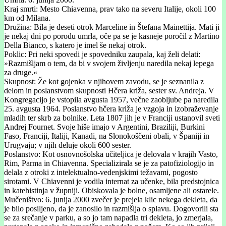
Kraj smrti: Mesto Chiavenna, prav tako na severu Italije, okoli 100
km od Milana.
Družina: Bila je deseti otrok Marceline in Štefana Mainettija. Mati ji
je nekaj dni po porodu umrla, oče pa se je kasneje poročil z Martino
Della Bianco, s katero je imel še nekaj otrok.
Poklic: Pri neki spovedi je spovedniku zaupala, kaj želi delati:
»Razmišljam o tem, da bi v svojem življenju naredila nekaj lepega
za druge.«
Skupnost: Že kot gojenka v njihovem zavodu, se je seznanila z
delom in poslanstvom skupnosti Hčera križa, sester sv. Andreja. V
Kongregacijo je vstopila avgusta 1957, večne zaobljube pa naredila
25. avgusta 1964. Poslanstvo hčera križa je vzgoja in izobraževanje
mladih ter skrb za bolnike. Leta 1807 jih je v Franciji ustanovil sveti
Andrej Fournet. Svoje hiše imajo v Argentini, Braziliji, Burkini
Faso, Franciji, Italiji, Kanadi, na Slonokoščeni obali, v Španiji in
Urugvaju; v njih deluje okoli 600 sester.
Poslanstvo: Kot osnovnošolska učiteljica je delovala v krajih Vasto,
Rim, Parma in Chiavenna. Specializirala se je za patofiziologijo in
delala z otroki z intelektualno-vedenjskimi težavami, pogosto
sirotami. V Chiavenni je vodila internat za učenke, bila predstojnica
in katehistinja v župniji. Obiskovala je bolne, osamljene ali ostarele.
Mučeništvo: 6. junija 2000 zvečer je prejela klic nekega dekleta, da
je bilo posiljeno, da je zanosilo in razmišlja o splavu. Dogovorili sta
se za srečanje v parku, a so jo tam napadla tri dekleta, jo zmerjala,