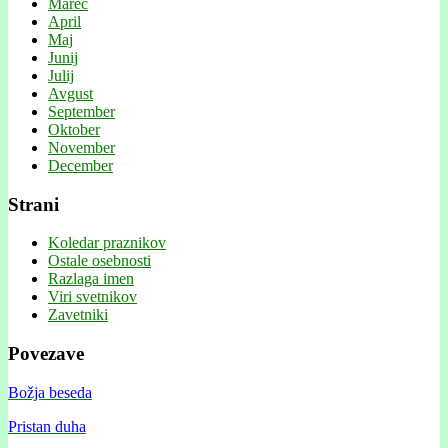
Marec
April
Maj
Junij
Julij
Avgust
September
Oktober
November
December
Strani
Koledar praznikov
Ostale osebnosti
Razlaga imen
Viri svetnikov
Zavetniki
Povezave
Božja beseda
Pristan duha