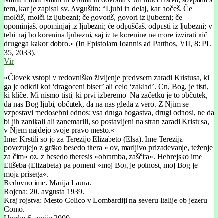
tem, kar je zapisal sv. Avguštin: “Ljubi in delaj, kar hočeš. Če
molčiš, molči iz ljubezni; če govoriš, govori iz ljubezni; če
opominjaš, opominjaj iz ljubezni; če odpuščaš, odpusti iz ljubezni; v
tebi naj bo korenina ljubezni, saj iz te korenine ne more izvirati nič
drugega kakor dobro.« (In Epistolam Ioannis ad Parthos, VII, 8: PL
35, 2033).
Vir
»Človek vstopi v redovniško življenje predvsem zaradi Kristusa, ki
ga je odkril kot ‘dragoceni biser’ ali celo ‘zaklad’. On, Bog, je tisti,
ki kliče. Mi nismo tisti, ki prvi izberemo. Na začetku je to občutek,
da nas Bog ljubi, občutek, da na nas gleda z vero. Z Njim se
vzpostavi medosebni odnos: vsa druga bogastva, drugi odnosi, ne da
bi jih zanikali ali zanemarili, so postavljeni na stran zaradi Kristusa,
v Njem najdejo svoje pravo mesto.«
Ime: Krstili so jo za Terezijo Elizabeto (Elsa). Ime Terezija
povezujejo z grško besedo thera »lov, marljivo prizadevanje, teženje
za čim« oz. z besedo theresis »obramba, zaščita«. Hebrejsko ime
Elišeba (Elizabeta) pa pomeni »moj Bog je polnost, moj Bog je
moja prisega«.
Redovno ime: Marija Laura.
Rojena: 20. avgusta 1939.
Kraj rojstva: Mesto Colico v Lombardiji na severu Italije ob jezeru
Como.
Umrla: 6. junija 2000.