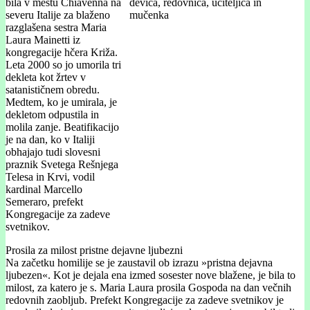
bila v mestu Chiavenna na
severu Italije za blaženo
razglašena sestra Maria
Laura Mainetti iz
kongregacije hčera Križa.
Leta 2000 so jo umorila tri
dekleta kot žrtev v
satanističnem obredu.
Medtem, ko je umirala, je
dekletom odpustila in
molila zanje. Beatifikacijo
je na dan, ko v Italiji
obhajajo tudi slovesni
praznik Svetega Rešnjega
Telesa in Krvi, vodil
kardinal Marcello
Semeraro, prefekt
Kongregacije za zadeve
svetnikov.
Prosila za milost pristne dejavne ljubezni
Na začetku homilije se je zaustavil ob izrazu »pristna dejavna
ljubezen«. Kot je dejala ena izmed sosester nove blažene, je bila to
milost, za katero je s. Maria Laura prosila Gospoda na dan večnih
redovnih zaobljub. Prefekt Kongregacije za zadeve svetnikov je