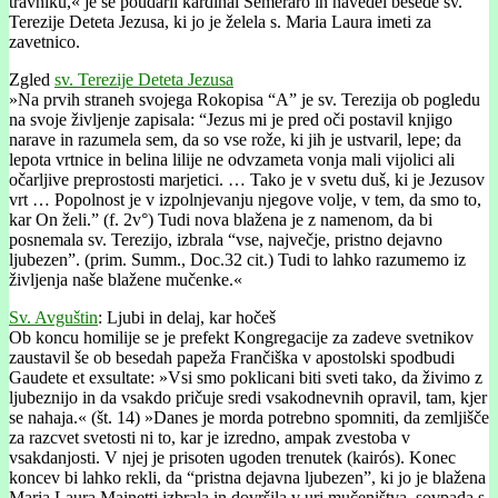
travniku,« je še poudaril kardinal Semeraro in navedel besede sv.
Terezije Deteta Jezusa, ki jo je želela s. Maria Laura imeti za
zavetnico.
Zgled
sv. Terezije Deteta Jezusa
»Na prvih straneh svojega Rokopisa “A” je sv. Terezija ob pogledu
na svoje življenje zapisala: “Jezus mi je pred oči postavil knjigo
narave in razumela sem, da so vse rože, ki jih je ustvaril, lepe; da
lepota vrtnice in belina lilije ne odvzameta vonja mali vijolici ali
očarljive preprostosti marjetici. … Tako je v svetu duš, ki je Jezusov
vrt … Popolnost je v izpolnjevanju njegove volje, v tem, da smo to,
kar On želi.” (f. 2v°) Tudi nova blažena je z namenom, da bi
posnemala sv. Terezijo, izbrala “vse, največje, pristno dejavno
ljubezen”. (prim. Summ., Doc.32 cit.) Tudi to lahko razumemo iz
življenja naše blažene mučenke.«
Sv. Avguštin
: Ljubi in delaj, kar hočeš
Ob koncu homilije se je prefekt Kongregacije za zadeve svetnikov
zaustavil še ob besedah papeža Frančiška v apostolski spodbudi
Gaudete et exsultate: »Vsi smo poklicani biti sveti tako, da živimo z
ljubeznijo in da vsakdo pričuje sredi vsakodnevnih opravil, tam, kjer
se nahaja.« (št. 14) »Danes je morda potrebno spomniti, da zemljišče
za razcvet svetosti ni to, kar je izredno, ampak zvestoba v
vsakdanjosti. V njej je prisoten ugoden trenutek (kairós). Konec
koncev bi lahko rekli, da “pristna dejavna ljubezen”, ki jo je blažena
Maria Laura Mainetti izbrala in dovršila v uri mučeništva, sovpada s