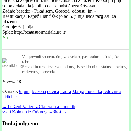
pretepala z opeko in izmenično zabadala z nožem. Ko so jih prijeli,
so povedala, da je bil to del satanističnega žrtvovanja.
Zadnje besede: »Tukaj sem, Gospod, odpusti jim.«
Beatifikacija: Papež Frančišek jo bo 6. junija letos razglasil za
blaženo.
Goduje: 6. junija.
Splet: http://beatasuormarialaura.it/
Vir
Vsi prevodi so neuradni, za osebno, pastoralno in študijsko
rabo.
Prevod in ureditev: svetniki.org. Besedilo nima statusa uradnega
cerkvenega prevoda.
Views: 48
Oznake:
6.junij
blažena
devica
Laura
Marija
mučenka
redovnica
učiteljica
Post
← blaženi Valter iz Clairvauxa – menih
sveti Kolman iz Orkneya – škof →
navigation
Dodaj odgovor