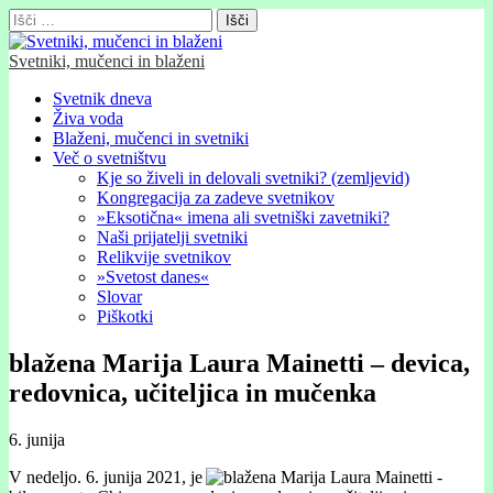
Išči:
Svetniki, mučenci in blaženi
Glavni
Skip
Svetnik dneva
to
Živa voda
meni
content
Blaženi, mučenci in svetniki
Več o svetništvu
Kje so živeli in delovali svetniki? (zemljevid)
Kongregacija za zadeve svetnikov
»Eksotična« imena ali svetniški zavetniki?
Naši prijatelji svetniki
Relikvije svetnikov
»Svetost danes«
Slovar
Piškotki
blažena Marija Laura Mainetti – devica,
redovnica, učiteljica in mučenka
6. junija
V nedeljo. 6. junija 2021, je