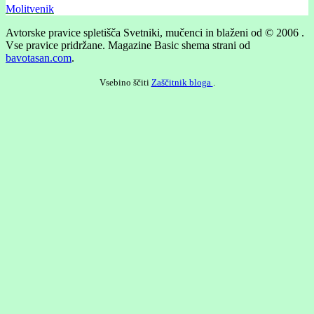
Molitvenik
Avtorske pravice spletišča Svetniki, mučenci in blaženi od © 2006 .
Vse pravice pridržane.
Magazine Basic shema strani od
bavotasan.com
.
Vsebino ščiti
Zaščitnik bloga
.