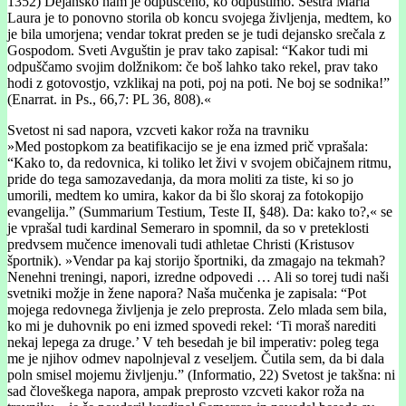
1352) Dejansko nam je odpuščeno, ko odpustimo. Sestra Maria
Laura je to ponovno storila ob koncu svojega življenja, medtem, ko
je bila umorjena; vendar tokrat preden se je tudi dejansko srečala z
Gospodom. Sveti Avguštin je prav tako zapisal: “Kakor tudi mi
odpuščamo svojim dolžnikom: če boš lahko tako rekel, prav tako
hodi z gotovostjo, vzklikaj na poti, poj na poti. Ne boj se sodnika!”
(Enarrat. in Ps., 66,7: PL 36, 808).«
Svetost ni sad napora, vzcveti kakor roža na travniku
»Med postopkom za beatifikacijo se je ena izmed prič vprašala:
“Kako to, da redovnica, ki toliko let živi v svojem običajnem ritmu,
pride do tega samozavedanja, da mora moliti za tiste, ki so jo
umorili, medtem ko umira, kakor da bi šlo skoraj za fotokopijo
evangelija.” (Summarium Testium, Teste II, §48). Da: kako to?,« se
je vprašal tudi kardinal Semeraro in spomnil, da so v preteklosti
predvsem mučence imenovali tudi athletae Christi (Kristusov
športnik). »Vendar pa kaj storijo športniki, da zmagajo na tekmah?
Nenehni treningi, napori, izredne odpovedi … Ali so torej tudi naši
svetniki možje in žene napora? Naša mučenka je zapisala: “Pot
mojega redovnega življenja je zelo preprosta. Zelo mlada sem bila,
ko mi je duhovnik po eni izmed spovedi rekel: ‘Ti moraš narediti
nekaj lepega za druge.’ V teh besedah je bil imperativ: poleg tega
me je njihov odmev napolnjeval z veseljem. Čutila sem, da bi dala
poln smisel mojemu življenju.” (Informatio, 22) Svetost je takšna: ni
sad človeškega napora, ampak preprosto vzcveti kakor roža na