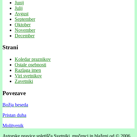
Junij
Julij
Avgust
September
Oktober
November
December
Strani
Koledar praznikov
Ostale osebnosti
Razlaga imen
Viri svetnikov
Zavetniki
Povezave
Božja beseda
Pristan duha
Molitvenik
Avtorske pravice spletišča Svetniki, mučenci in blaženi od © 2006 .