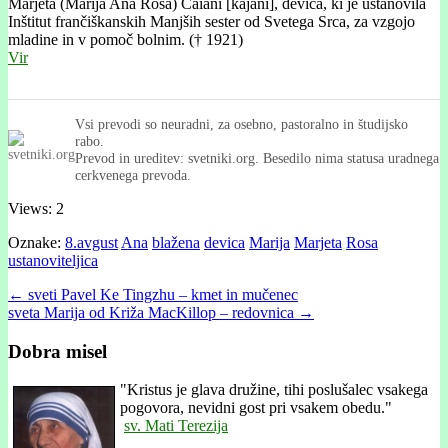
Marjeta (Marija Ana Rosa) Caiani [kajáni], devica, ki je ustanovila
Inštitut frančiškanskih Manjših sester od Svetega Srca, za vzgojo
mladine in v pomoč bolnim. († 1921)
Vir
Vsi prevodi so neuradni, za osebno, pastoralno in študijsko
rabo.
Prevod in ureditev: svetniki.org. Besedilo nima statusa uradnega
cerkvenega prevoda.
Views: 2
Oznake:
8.avgust
Ana
blažena
devica
Marija
Marjeta
Rosa
ustanoviteljica
Post
← sveti Pavel Ke Tingzhu – kmet in mučenec
sveta Marija od Križa MacKillop – redovnica →
navigation
Dobra misel
"
Kristus je glava družine, tihi poslušalec vsakega
pogovora, nevidni gost pri vsakem obedu."
sv. Mati Terezija