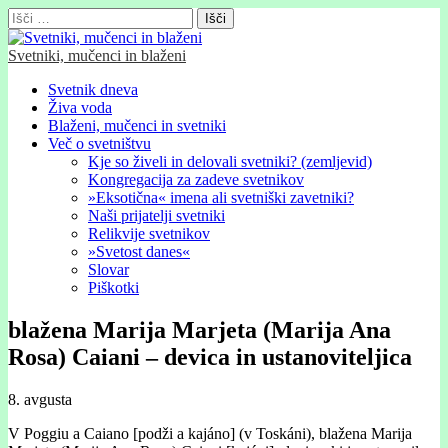
Išči:
Svetniki, mučenci in blaženi
Glavni
Skip
Svetnik dneva
to
Živa voda
meni
content
Blaženi, mučenci in svetniki
Več o svetništvu
Kje so živeli in delovali svetniki? (zemljevid)
Kongregacija za zadeve svetnikov
»Eksotična« imena ali svetniški zavetniki?
Naši prijatelji svetniki
Relikvije svetnikov
»Svetost danes«
Slovar
Piškotki
blažena Marija Marjeta (Marija Ana
Rosa) Caiani – devica in ustanoviteljica
8. avgusta
V Poggiu a Caiano [podži a kajáno] (v Toskáni), blažena Marija