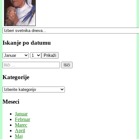
Iskanje po datumu
Prikaži
Išči:
Kategorije
Kategorije
Meseci
Januar
Februar
Marec
April
Maj