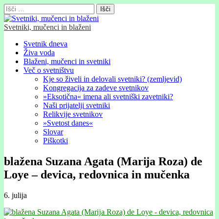
Išči:
Svetniki, mučenci in blaženi
Glavni
Skip
Svetnik dneva
to
Živa voda
meni
content
Blaženi, mučenci in svetniki
Več o svetništvu
Kje so živeli in delovali svetniki? (zemljevid)
Kongregacija za zadeve svetnikov
»Eksotična« imena ali svetniški zavetniki?
Naši prijatelji svetniki
Relikvije svetnikov
»Svetost danes«
Slovar
Piškotki
blažena Suzana Agata (Marĳa Roza) de
Loye – devica, redovnica in mučenka
6. julija