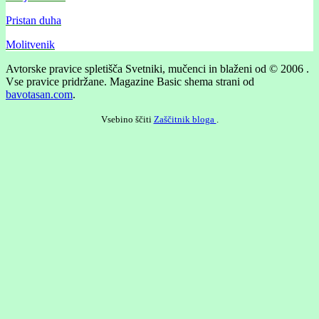
Pristan duha
Molitvenik
Avtorske pravice spletišča Svetniki, mučenci in blaženi od © 2006 .
Vse pravice pridržane.
Magazine Basic shema strani od
bavotasan.com
.
Vsebino ščiti
Zaščitnik bloga
.