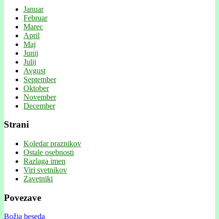
Januar
Februar
Marec
April
Maj
Junij
Julij
Avgust
September
Oktober
November
December
Strani
Koledar praznikov
Ostale osebnosti
Razlaga imen
Viri svetnikov
Zavetniki
Povezave
Božja beseda