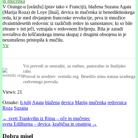
V Orange-u [oránžu] (prav tako v Francĳi), blažena Suzana Agata
(Marĳa Roza) de Loye [liuá], devica in mučenka iz benediktinskega
reda, ki je med divjanjem francoske revolucĳe, prva iz množice
dvaintridesetih redovnic iz različnih redov in samostanov, ki so bile
zbrane v isti ječi, vztrajala v redovnem življenju. Bila je zaradi
sovraštva do krščanskega imena skupaj z drugimi obsojena in je
neustrašeno pristopila k mučilu.
Vir
Vsi prevodi so neuradni, za osebno, pastoralno in študijsko
rabo.
Prevod in ureditev: svetniki.org. Besedilo nima statusa uradnega
cerkvenega prevoda.
Views: 21
Oznake:
6.julij
Agata
blažena
devica
Marija
mučenka
redovnica
Roza
Suzana
Post
← sveti Trankvilin iz Rima – oče in mučenec
sveta Edilburga – devica, kraljična in opatinja →
navigation
Dobra misel