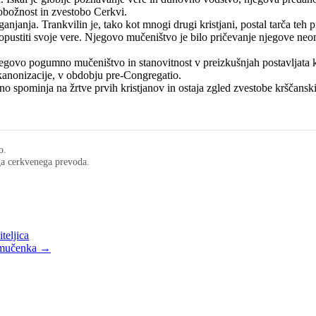
obožnost in zvestobo Cerkvi.
nja. Trankvilin je, tako kot mnogi drugi kristjani, postal tarča teh preg
l opustiti svoje vere. Njegovo mučeništvo je bilo pričevanje njegove neo
govo pogumno mučeništvo in stanovitnost v preizkušnjah postavljata k
 kanonizacije, v obdobju pre-Congregatio.
 spominja na žrtve prvih kristjanov in ostaja zgled zvestobe krščanski
o.
ega cerkvenega prevoda.
teljica
n mučenka →