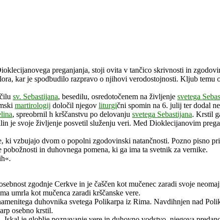
lecijanovega preganjanja, stoji ovita v tančico skrivnosti in zgodovinsk
ora, kar je spodbudilo razpravo o njihovi verodostojnosti. Kljub temu o
čilu
sv. Sebastijana
, besedilu, osredotočenem na življenje
svetega Sebas
imski
martirologij
določil njegov
liturgi
čni spomin na 6. julij ter dodal 
lina
, spreobrnil h krščanstvu po delovanju
svetega Sebastijana
. Krstil 
in je svoje življenje posvetil služenju veri. Med Dioklecijanovim preg
, ki vzbujajo dvom o popolni zgodovinski natančnosti. Pozno pisno pri
e pobožnosti in duhovnega pomena, ki ga ima ta svetnik za vernike.
ih«.
a osebnost zgodnje Cerkve in je čaščen kot mučenec zaradi svoje neom
 sama umrla kot mučenca zaradi krščanske vere.
al znamenitega duhovnika svetega Polikarpa iz Rima. Navdihnjen nad P
arp osebno krstil.
vi. Iskal je globlje poznavanje vere in duhovno vodstvo, njegova predan