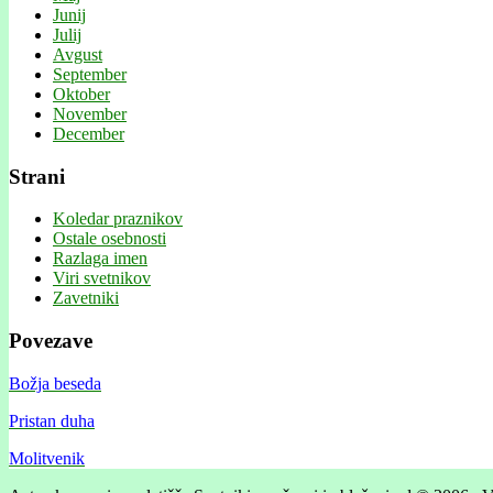
Junij
Julij
Avgust
September
Oktober
November
December
Strani
Koledar praznikov
Ostale osebnosti
Razlaga imen
Viri svetnikov
Zavetniki
Povezave
Božja beseda
Pristan duha
Molitvenik