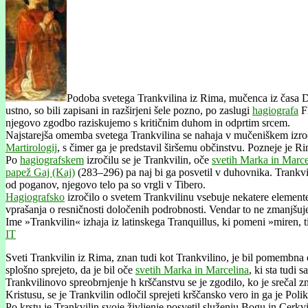
Podoba svetega Trankvilina iz Rima, mučenca iz časa Diok
ustno, so bili zapisani in razširjeni šele pozno, po zaslugi
hagiografa
Fl
njegovo zgodbo raziskujemo s kritičnim duhom in odprtim srcem.
Najstarejša omemba svetega Trankvilina se nahaja v mučeniškem izro
Martirologij
, s čimer ga je predstavil širšemu občinstvu. Pozneje je R
Po
hagiografskem
izročilu se je Trankvilin, oče
svetih Marka in Marce
papež Gaj (Kaj)
(283–296) pa naj bi ga posvetil v duhovnika. Trankvil
od poganov, njegovo telo pa so vrgli v Tibero.
Hagiografsko
izročilo o svetem Trankvilinu vsebuje nekatere elemente
vprašanja o resničnosti določenih podrobnosti. Vendar to ne zmanjšuj
Ime »Trankvilin« izhaja iz latinskega Tranquillus, ki pomeni »miren, t
IT
Sveti Trankvilin iz Rima, znan tudi kot Trankvilino, je bil pomembn
splošno sprejeto, da je bil oče
svetih Marka in Marcelina
, ki sta tudi
Trankvilinovo spreobrnjenje h krščanstvu se je zgodilo, ko je sreč
Kristusu, se je Trankvilin odločil sprejeti krščansko vero in ga je Polik
Po krstu je Trankvilin svoje življenje posvetil služenju Bogu in Cerk