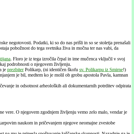
e negotovosti. Podatki, ki so do nas prišli in so se stoletja prenašali
staja pobožnost do tega svetnika živa in močna ter nas vabi, da
tijana
. Floro je iz tega izročila črpal in ime mučenca vključil v svoj
nekaj podrobnosti o njegovem življenju.
ga je
prezbiter
Polikarp, (ni identičen škofu
sv. Polikarpu iz Smirne
!)
anjanjem je bil, medtem ko je molil ob grobu apostola Pavla, kamnan
čevanje in odsotnost arheoloških ali dokumentarnih potrditev odpirata
ajne vere. O njegovem zgodnjem življenju vemo zelo malo, vendar je
olikarpovim naukom in pričevanjem njegove neomajne zvestobe
ost pa mu je prinesla spoštovanje krščanske skupnosti. Nazadnje ga je