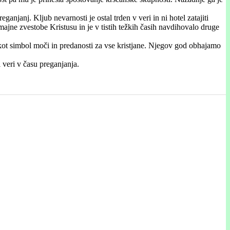
anjanj. Kljub nevarnosti je ostal trden v veri in ni hotel zatajiti
majne zvestobe Kristusu in je v tistih težkih časih navdihovalo druge
ot simbol moči in predanosti za vse kristjane. Njegov god obhajamo
 veri v času preganjanja.