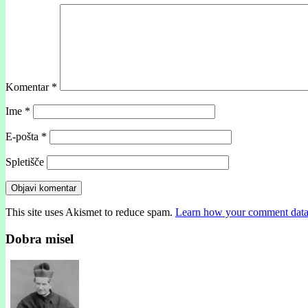
Komentar
*
Ime
*
E-pošta
*
Spletišče
This site uses Akismet to reduce spam.
Learn how your comment data 
Dobra misel