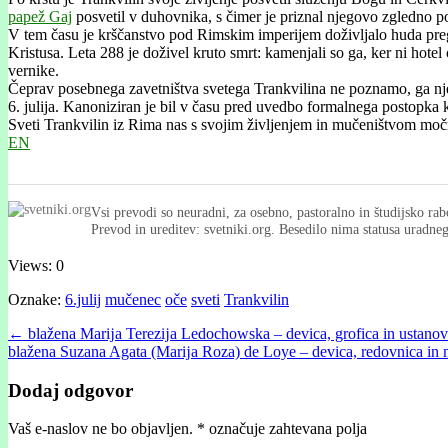
papež Gaj
posvetil v duhovnika, s čimer je priznal njegovo zgledno p
V tem času je krščanstvo pod Rimskim imperijem doživljalo huda preganja
Kristusa. Leta 288 je doživel kruto smrt: kamenjali so ga, ker ni hote
vernike.
Čeprav posebnega zavetništva svetega Trankvilina ne poznamo, ga nje
6. julija. Kanoniziran je bil v času pred uvedbo formalnega postopka
Sveti Trankvilin iz Rima nas s svojim življenjem in mučeništvom močno
EN
Vsi prevodi so neuradni, za osebno, pastoralno in študijsko rab
Prevod in ureditev: svetniki.org. Besedilo nima statusa uradn
Views: 0
Oznake:
6.julij
mučenec
oče
sveti
Trankvilin
Post
← blažena Marĳa Terezĳa Ledochowska – devica, grofica in ustanovi
blažena Suzana Agata (Marĳa Roza) de Loye – devica, redovnica i
navigation
Dodaj odgovor
Vaš e-naslov ne bo objavljen.
*
označuje zahtevana polja