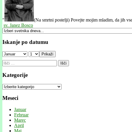
"
(Na smrtni postelji) Povejte mojim mladim, da jih v
sv. Janez Bosco
Iskanje po datumu
Prikaži
Išči:
Kategorije
Kategorije
Meseci
Januar
Februar
Marec
April
Maj