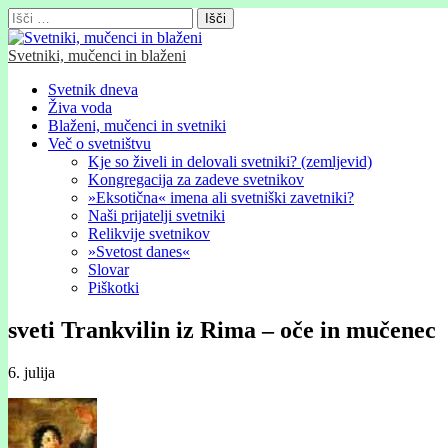
Išči:
Svetniki, mučenci in blaženi
Glavni
Skip
Svetnik dneva
to
Živa voda
meni
content
Blaženi, mučenci in svetniki
Več o svetništvu
Kje so živeli in delovali svetniki? (zemljevid)
Kongregacija za zadeve svetnikov
»Eksotična« imena ali svetniški zavetniki?
Naši prijatelji svetniki
Relikvije svetnikov
»Svetost danes«
Slovar
Piškotki
sveti Trankvilin iz Rima – oče in mučenec
6. julija