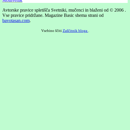
Molitvenik
Avtorske pravice spletišča Svetniki, mučenci in blaženi od © 2006 .
Vse pravice pridržane.
Magazine Basic shema strani od
bavotasan.com
.
Vsebino ščiti
Zaščitnik bloga
.