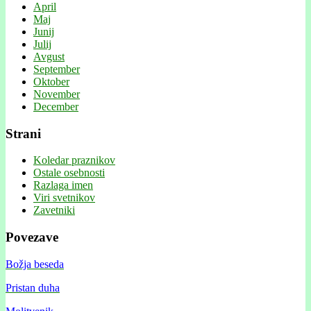
April
Maj
Junij
Julij
Avgust
September
Oktober
November
December
Strani
Koledar praznikov
Ostale osebnosti
Razlaga imen
Viri svetnikov
Zavetniki
Povezave
Božja beseda
Pristan duha