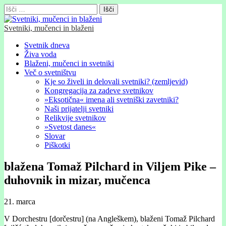
Išči:
Svetniki, mučenci in blaženi
Glavni
Skip
Svetnik dneva
to
Živa voda
meni
content
Blaženi, mučenci in svetniki
Več o svetništvu
Kje so živeli in delovali svetniki? (zemljevid)
Kongregacija za zadeve svetnikov
»Eksotična« imena ali svetniški zavetniki?
Naši prijatelji svetniki
Relikvije svetnikov
»Svetost danes«
Slovar
Piškotki
blažena Tomaž Pilchard in Viljem Pike –
duhovnik in mizar, mučenca
21. marca
V Dorchestru [dorčestru] (na Angleškem), blaženi Tomaž Pilchard