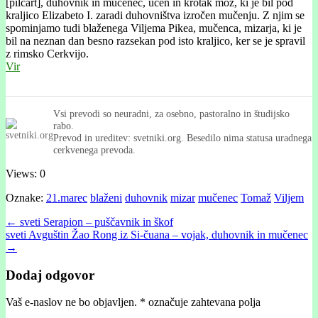
[pilčárt], duhovnik in mučenec, učen in krotak mož, ki je bil pod
kraljico Elizabeto I. zaradi duhovništva izročen mučenju. Z njim se
spominjamo tudi blaženega Viljema Pikea, mučenca, mizarja, ki je
bil na neznan dan besno razsekan pod isto kraljico, ker se je spravil
z rimsko Cerkvijo.
Vir
Vsi prevodi so neuradni, za osebno, pastoralno in študijsko
rabo.
Prevod in ureditev: svetniki.org. Besedilo nima statusa uradnega
cerkvenega prevoda.
Views: 0
Oznake:
21.marec
blaženi
duhovnik
mizar
mučenec
Tomaž
Viljem
Post
← sveti Serapion – puščavnik in škof
sveti Avguštin Žao Rong iz Si-čuana – vojak, duhovnik in mučenec
navigation
→
Dodaj odgovor
Vaš e-naslov ne bo objavljen.
*
označuje zahtevana polja