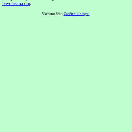
bavotasan.com
.
Vsebino ščiti
Zaščitnik bloga
.