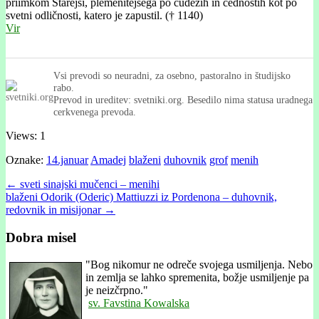
priimkom Starejši, plemenitejšega po čudežih in čednostih kot po
svetni odličnosti, katero je zapustil. († 1140)
Vir
Vsi prevodi so neuradni, za osebno, pastoralno in študijsko
rabo.
Prevod in ureditev: svetniki.org. Besedilo nima statusa uradnega
cerkvenega prevoda.
Views: 1
Oznake:
14.januar
Amadej
blaženi
duhovnik
grof
menih
Post
← sveti sinajski mučenci – menihi
blaženi Odorik (Oderic) Mattiuzzi iz Pordenona – duhovnik,
navigation
redovnik in misijonar →
Dobra misel
"
Bog nikomur ne odreče svojega usmiljenja. Nebo
in zemlja se lahko spremenita, božje usmiljenje pa
je neizčrpno."
sv. Favstina Kowalska