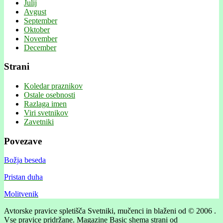
Julij
Avgust
September
Oktober
November
December
Strani
Koledar praznikov
Ostale osebnosti
Razlaga imen
Viri svetnikov
Zavetniki
Povezave
Božja beseda
Pristan duha
Molitvenik
Avtorske pravice spletišča Svetniki, mučenci in blaženi od © 2006 .
Vse pravice pridržane.
Magazine Basic shema strani od