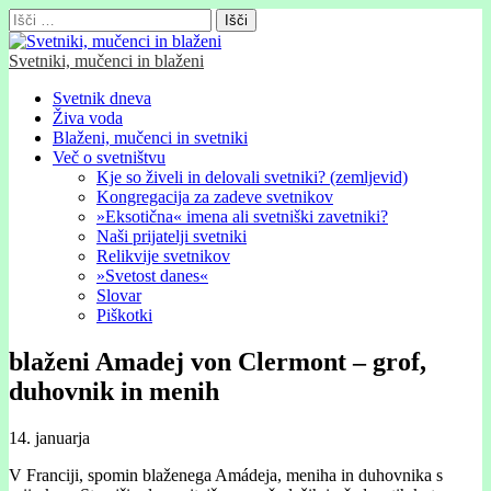
Išči:
Svetniki, mučenci in blaženi
Glavni
Skip
Svetnik dneva
to
Živa voda
meni
content
Blaženi, mučenci in svetniki
Več o svetništvu
Kje so živeli in delovali svetniki? (zemljevid)
Kongregacija za zadeve svetnikov
»Eksotična« imena ali svetniški zavetniki?
Naši prijatelji svetniki
Relikvije svetnikov
»Svetost danes«
Slovar
Piškotki
blaženi Amadej von Clermont – grof,
duhovnik in menih
14. januarja
V Franciji, spomin blaženega Amádeja, meniha in duhovnika s