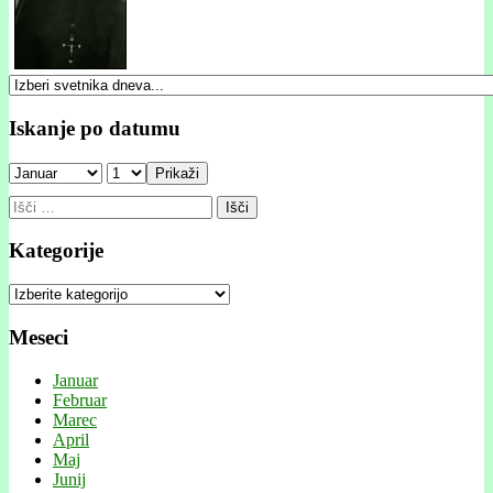
Iskanje po datumu
Prikaži
Išči:
Kategorije
Kategorije
Meseci
Januar
Februar
Marec
April
Maj
Junij