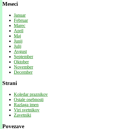
Meseci
Januar
Februar
Marec
April
Maj
Junij
Julij
Avgust
September
Oktober
November
December
Strani
Koledar praznikov
Ostale osebnosti
Razlaga imen
Viri svetnikov
Zavetniki
Povezave