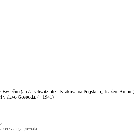
 Oswiečim (ali Auschwitz blizu Krakova na Poljskem), blaženi Anton 
šel v slavo Gospoda. († 1941)
o.
ega cerkvenega prevoda.