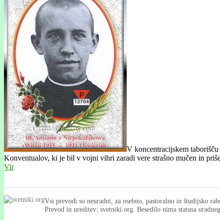
V koncentracijskem taborišču
Konventualov, ki je bil v vojni vihri zaradi vere strašno mučen in pri
Vir
Vsi prevodi so neuradni, za osebno, pastoralno in študijsko rab
Prevod in ureditev: svetniki.org. Besedilo nima statusa uradn