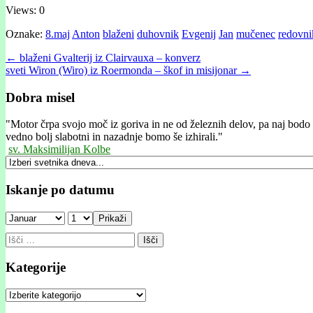
Views: 0
Oznake:
8.maj
Anton
blaženi
duhovnik
Evgenij
Jan
mučenec
redovni
Post
← blaženi Gvalterij iz Clairvauxa – konverz
sveti Wiron (Wiro) iz Roermonda – škof in misijonar →
navigation
Dobra misel
"
Motor črpa svojo moč iz goriva in ne od železnih delov, pa naj bodo
vedno bolj slabotni in nazadnje bomo še izhirali."
sv. Maksimilijan Kolbe
Iskanje po datumu
Prikaži
Išči:
Kategorije
Kategorije