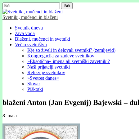
Išči:
Svetniki, mučenci in blaženi
Glavni
Skip
Svetnik dneva
to
Živa voda
meni
content
Blaženi, mučenci in svetniki
Več o svetništvu
Kje so živeli in delovali svetniki? (zemljevid)
Kongregacija za zadeve svetnikov
»Eksotična« imena ali svetniški zavetniki?
Naši prijatelji svetniki
Relikvije svetnikov
»Svetost danes«
Slovar
Piškotki
blaženi Anton (Jan Evgenij) Bajewski – d
8. maja