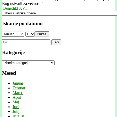
Bog ustvaril za večnost."
Benedikt XVI.
Iskanje po datumu
Prikaži
Išči:
Kategorije
Kategorije
Meseci
Januar
Februar
Marec
April
Maj
Junij
Julij
Avgust