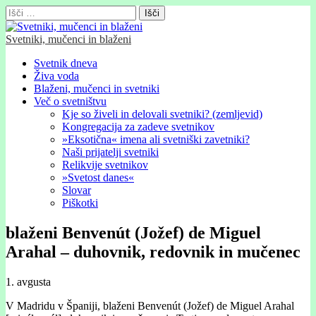
Išči:
Svetniki, mučenci in blaženi
Glavni
Skip
Svetnik dneva
to
Živa voda
meni
content
Blaženi, mučenci in svetniki
Več o svetništvu
Kje so živeli in delovali svetniki? (zemljevid)
Kongregacija za zadeve svetnikov
»Eksotična« imena ali svetniški zavetniki?
Naši prijatelji svetniki
Relikvije svetnikov
»Svetost danes«
Slovar
Piškotki
blaženi Benvenút (Jožef) de Miguel
Arahal – duhovnik, redovnik in mučenec
1. avgusta
V Madridu v Španiji, blaženi Benvenút (Jožef) de Miguel Arahal