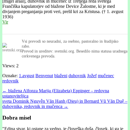
[migél araál], duhovnik in mučenec iz Tretjega reda svetega
Frančiška kapulatorjev od blažene Device Žalostne, ki je med
divjanjem preganjanja proti veri, prelil kri za Kristusa. († 1. avgust
1936)
Vir
Vsi prevodi so neuradni, za osebno, pastoralno in študijsko
rabo.
Prevod in ureditev: svetniki.org. Besedilo nima statusa uradnega
cerkvenega prevoda.
Views: 2
Oznake:
1.avgust
Benvenut
blaženi
duhovnik
Jožef
mučenec
redovnik
Post
← blažena Alfonza Marija (Elizabeta) Eppinger – redovna
ustanoviteljica
navigation
sveta Dominik Nguyễn Văn Hanh (Dieu) in Bernard Vũ Văn Duệ –
duhovnika, redovnik in mučenca →
Dobra misel
"
Edina stvar, ki ostane za vedno, je človeška duša, človek, ki ga je