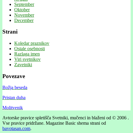
September
Oktober
November
December
Strani
Koledar praznikov
Ostale osebnosti
Razlaga imen
Viri svetnikov
Zavetniki
Povezave
Božja beseda
Pristan duha
Molitvenik
Avtorske pravice spletišča Svetniki, mučenci in blaženi od © 2006 .
Vse pravice pridržane.
Magazine Basic shema strani od
bavotasan.com
.