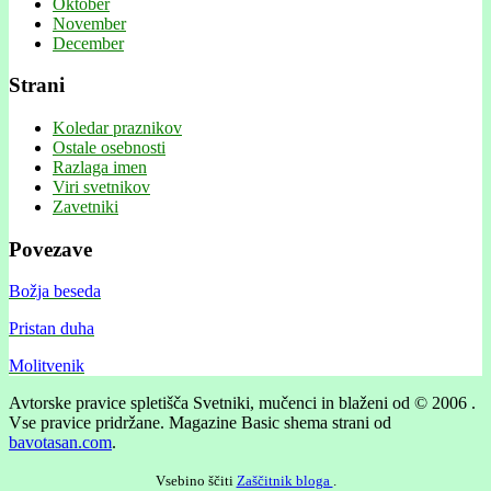
Oktober
November
December
Strani
Koledar praznikov
Ostale osebnosti
Razlaga imen
Viri svetnikov
Zavetniki
Povezave
Božja beseda
Pristan duha
Molitvenik
Avtorske pravice spletišča Svetniki, mučenci in blaženi od © 2006 .
Vse pravice pridržane.
Magazine Basic shema strani od
bavotasan.com
.
Vsebino ščiti
Zaščitnik bloga
.