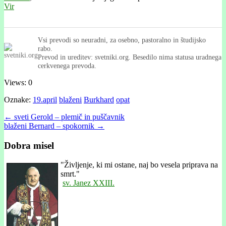
Vir
Vsi prevodi so neuradni, za osebno, pastoralno in študijsko
rabo.
Prevod in ureditev: svetniki.org. Besedilo nima statusa uradnega
cerkvenega prevoda.
Views: 0
Oznake:
19.april
blaženi
Burkhard
opat
Post
← sveti Gerold – plemič in puščavnik
blaženi Bernard – spokornik →
navigation
Dobra misel
"
Življenje, ki mi ostane, naj bo vesela priprava na
smrt."
sv. Janez XXIII.