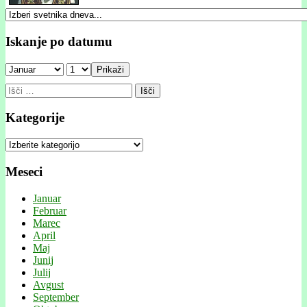
Iskanje po datumu
Prikaži
Išči:
Kategorije
Kategorije
Meseci
Januar
Februar
Marec
April
Maj
Junij
Julij
Avgust
September