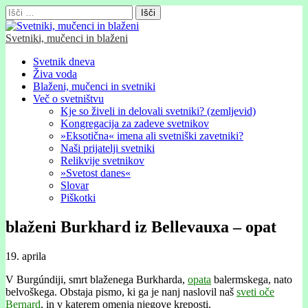
Išči:
Svetniki, mučenci in blaženi
Glavni
Skip
Svetnik dneva
to
Živa voda
meni
content
Blaženi, mučenci in svetniki
Več o svetništvu
Kje so živeli in delovali svetniki? (zemljevid)
Kongregacija za zadeve svetnikov
»Eksotična« imena ali svetniški zavetniki?
Naši prijatelji svetniki
Relikvije svetnikov
»Svetost danes«
Slovar
Piškotki
blaženi Burkhard iz Bellevauxa – opat
19. aprila
V Burgúndiji, smrt blaženega Burkharda,
opata
balermskega, nato
belvoškega. Obstaja pismo, ki ga je nanj naslovil naš
sveti oče
Bernard
, in v katerem omenja njegove kreposti.