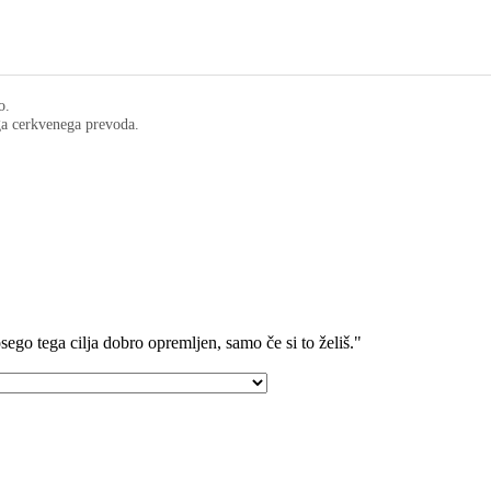
o.
ega cerkvenega prevoda.
dosego tega cilja dobro opremljen, samo če si to želiš."