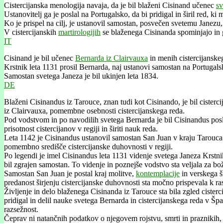
Cistercijanska menologija navaja, da je bil blaženi Cisinand učenec
sv
Ustanovitelj ga je poslal na Portugalsko, da bi pridigal in širil red, ki 
Ko je prispel na cilj, je ustanovil samostan, posvečen svetemu Janezu,
V cistercijanskih
martirologijih
se blaženega Cisinanda spominjajo in g
IT
Cisinand je bil učenec
Bernarda iz Clairvauxa
in menih cistercijanskeg
Krstnik leta 1131 prosil Bernarda, naj ustanovi samostan na Portugal
Samostan svetega Janeza je bil ukinjen leta 1834.
DE
Blaženi Cisinandus iz Tarouce, znan tudi kot Cisinando, je bil cistercij
iz Clairvauxa, pomembne osebnosti cistercijanskega reda.
Pod vodstvom in po navodilih svetega Bernarda je bil Cisinandus poslan
prisotnost cistercijanov v regiji in širiti nauk reda.
Leta 1142 je Cisinandus ustanovil samostan San Juan v kraju Tarouca na
pomembno središče cistercijanske duhovnosti v regiji.
Po legendi je imel Cisinandus leta 1131 videnje svetega Janeza Krstnika
bil zgrajen samostan. To videnje in poznejše vodstvo sta veljala za b
Samostan San Juan je postal kraj molitve,
kontemplacije
in verskega št
predanost širjenju cistercijanske duhovnosti sta močno prispevala k ra
Življenje in delo blaženega Cisinanda iz Tarouce sta bila zgled cisterc
pridigal in delil nauke svetega Bernarda in cistercijanskega reda v
razsežnost.
Čeprav ni natančnih podatkov o njegovem rojstvu, smrti in praznikih, 