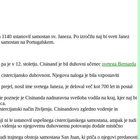
a 1140 ustanovil samostan sv. Janeza. Po izročilu naj bi sveti Janez
ki samostan na Portugalskem.
l pa je v 12. stoletju. Cisinand je bil duhovni učenec
svetega Bernarda
 cistercijansko duhovnost. Njegova naloga je bila vzpostaviti
ejel, nosil ime svetega Janeza, je deloval več kot 700 let in postal
tje pozneje je Cisinanda nadnaravna svetloba vodila na kraj, kjer naj bi
ca.
 cistercijanski način življenja. Cisinandovo zgledno vodenje in
nji ni le ustanovil uspešnega cistercijanskega samostana, ampak je tudi
u in videnja so njegovemu duhovnemu potovanju dodale mistično
adi trajnega obstoja samostana San Juan, ki priča o njegovi predanosti