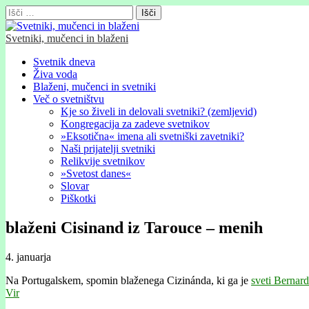
Išči:
Svetniki, mučenci in blaženi
Glavni
Skip
Svetnik dneva
to
Živa voda
meni
content
Blaženi, mučenci in svetniki
Več o svetništvu
Kje so živeli in delovali svetniki? (zemljevid)
Kongregacija za zadeve svetnikov
»Eksotična« imena ali svetniški zavetniki?
Naši prijatelji svetniki
Relikvije svetnikov
»Svetost danes«
Slovar
Piškotki
blaženi Cisinand iz Tarouce – menih
4. januarja
Na Portugalskem, spomin blaženega Cizinánda, ki ga je
sveti Bernard
Vir