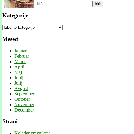
Išči:
Kategorije
Kategorije
Meseci
Januar
Februar
Marec
April
Maj
Junij
Julij
Avgust
September
Oktober
November
December
Strani
Koledar praznikov