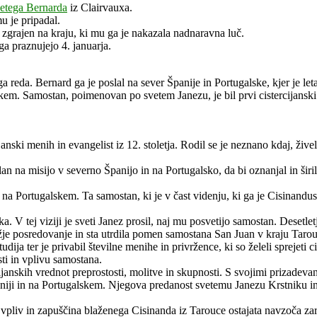
etega Bernarda
iz Clairvauxa.
mu je pripadal.
 zgrajen na kraju, ki mu ga je nakazala nadnaravna luč.
a praznujejo 4. januarja.
a reda. Bernard ga je poslal na sever Španije in Portugalske, kjer je let
skem. Samostan, poimenovan po svetem Janezu, je bil prvi cistercijans
anski menih in evangelist iz 12. stoletja. Rodil se je neznano kdaj, žive
 na misijo v severno Španijo in na Portugalsko, da bi oznanjal in širil
 Portugalskem. Ta samostan, ki je v čast videnju, ki ga je Cisinandus pr
. V tej viziji je sveti Janez prosil, naj mu posvetijo samostan. Desetle
ožje posredovanje in sta utrdila pomen samostana San Juan v kraju Tarou
udija ter je privabil številne menihe in privržence, ki so želeli sprejeti
sti in vplivu samostana.
ijanskih vrednot preprostosti, molitve in skupnosti. S svojimi prizadeva
 Španiji in na Portugalskem. Njegova predanost svetemu Janezu Krstnik
vpliv in zapuščina blaženega Cisinanda iz Tarouce ostajata navzoča zar