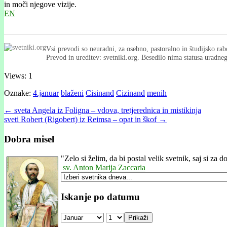
in moči njegove vizije.
EN
Vsi prevodi so neuradni, za osebno, pastoralno in študijsko rab
Prevod in ureditev: svetniki.org. Besedilo nima statusa uradn
Views: 1
Oznake:
4.januar
blaženi
Cisinand
Cizinand
menih
Post
← sveta Angela iz Foligna – vdova, tretjerednica in mistikinja
sveti Robert (Rigobert) iz Reimsa – opat in škof →
navigation
Dobra misel
"
Zelo si želim, da bi postal velik svetnik, saj si za 
sv. Anton Marija Zaccaria
Iskanje po datumu
Prikaži