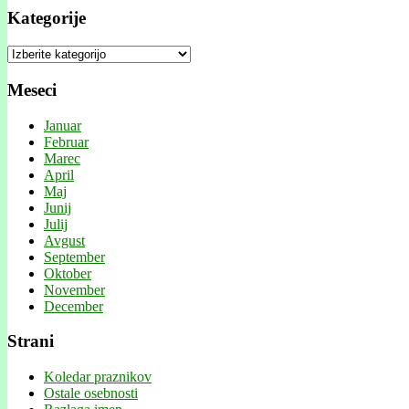
Kategorije
Kategorije
Meseci
Januar
Februar
Marec
April
Maj
Junij
Julij
Avgust
September
Oktober
November
December
Strani
Koledar praznikov
Ostale osebnosti