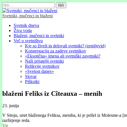
Išči:
Svetniki, mučenci in blaženi
Glavni
Skip
Svetnik dneva
to
Živa voda
meni
content
Blaženi, mučenci in svetniki
Več o svetništvu
Kje so živeli in delovali svetniki? (zemljevid)
Kongregacija za zadeve svetnikov
»Eksotična« imena ali svetniški zavetniki?
Naši prijatelji svetniki
Relikvije svetnikov
»Svetost danes«
Slovar
Piškotki
blaženi Feliks iz Cîteauxa – menih
23. junija
V Sitoju, smrt blaženega Feliksa, meniha, ki je prišel iz Molesme-a 
razširjenje reda.
Vir