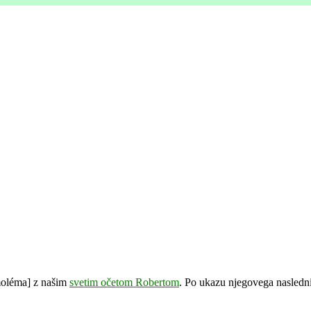
[moléma] z našim
svetim očetom Robertom
. Po ukazu njegovega nasled