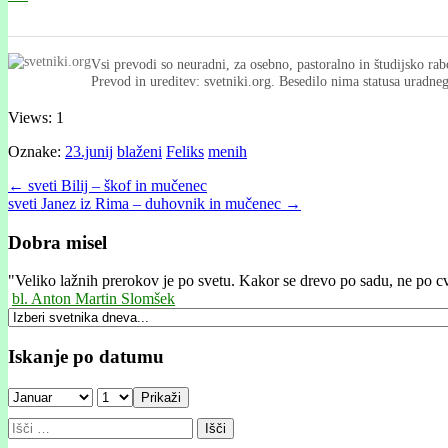
Vsi prevodi so neuradni, za osebno, pastoralno in študijsko rab
Prevod in ureditev: svetniki.org. Besedilo nima statusa uradn
Views: 1
Oznake:
23.junij
blaženi
Feliks
menih
Post
← sveti Bilij – škof in mučenec
sveti Janez iz Rima – duhovnik in mučenec →
navigation
Dobra misel
"
Veliko lažnih prerokov je po svetu. Kakor se drevo po sadu, ne po cv
bl. Anton Martin Slomšek
Iskanje po datumu
Prikaži
Išči: