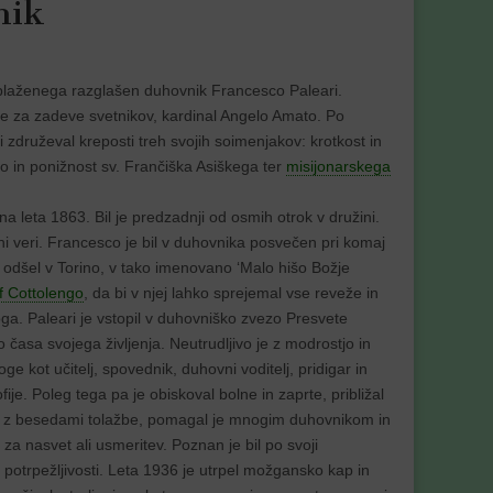
nik
 blaženega razglašen duhovnik Francesco Paleari.
je za zadeve svetnikov, kardinal Angelo Amato. Po
 združeval kreposti treh svojih soimenjakov: krotkost in
o in ponižnost sv. Frančiška Asiškega ter
misijonarskega
na leta 1863. Bil je predzadnji od osmih otrok v družini.
očni veri. Francesco je bil v duhovnika posvečen pri komaj
 odšel v Torino, v tako imenovano ‘Malo hišo Božje
f Cottolengo
, da bi v njej lahko sprejemal vse reveže in
oga. Paleari je vstopil v duhovniško zvezo Presvete
no časa svojega življenja. Neutrudljivo je z modrostjo in
e kot učitelj, spovednik, duhovni voditelj, pridigar in
ije. Poleg tega pa je obiskoval bolne in zaprte, približal
dril z besedami tolažbe, pomagal je mnogim duhovnikom in
 za nasvet ali usmeritev. Poznan je bil po svoji
i potrpežljivosti. Leta 1936 je utrpel možgansko kap in