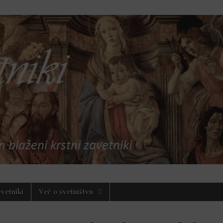
nci in blaženi
svetniki
Več o svetništvu