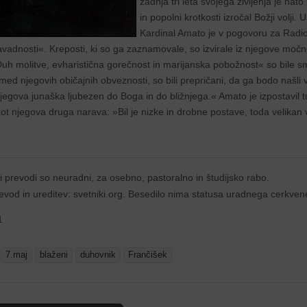
zadnja tri leta svojega življenja je nat
in popolni krotkosti izročal Božji volji. 
Kardinal Amato je v pogovoru za Radio
avadnosti«. Kreposti, ki so ga zaznamovale, so izvirale iz njegove močne 
uh molitve, evharistična gorečnost in marijanska pobožnost« so bile sme
med njegovih običajnih obveznosti, so bili prepričani, da ga bodo našli 
njegova junaška ljubezen do Boga in do bližnjega.« Amato je izpostavil t
kot njegova druga narava: »Bil je nizke in drobne postave, toda velikan 
i prevodi so neuradni, za osebno, pastoralno in študijsko rabo.
evod in ureditev: svetniki.org. Besedilo nima statusa uradnega cerkve
1
:
7.maj
blaženi
duhovnik
Frančišek