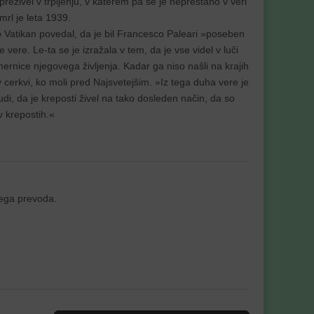
o preživel v trpljenju, v katerem pa se je neprestano v veri
Umrl je leta 1939.
 Vatikan povedal, da je bil Francesco Paleari »poseben
vere. Le-ta se je izražala v tem, da je vse videl v luči
rnice njegovega življenja. Kadar ga niso našli na krajih
v cerkvi, ko moli pred Najsvetejšim. »Iz tega duha vere je
udi, da je kreposti živel na tako dosleden način, da so
v krepostih.«
nega prevoda.