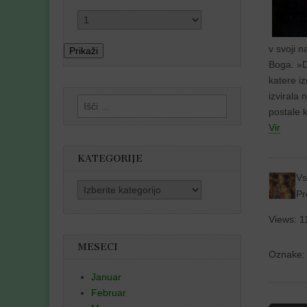
v svoji n
Prikaži
Boga. »D
katere iz
izvirala 
Išči:
postale 
Vir
KATEGORIJE
Vs
Kategorije
Pr
Views: 1
MESECI
Oznake
Januar
Februar