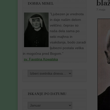
bla
DOBRA MISEL
7. maja
"
Ljubezen je vrednota
in daje našim delom
veličino; čeprav so
naša dela sama po
sebi majhna in
vsakdanja, bodo zaradi
ljubezni postala velika
in mogočna pred Bogom."
sv. Favstina Kowalska
ISKANJE PO DATUMU