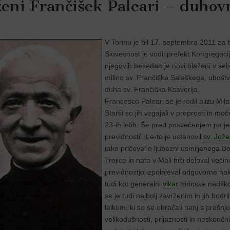
ženi Frančišek Paleari – duhov
V Torinu je bil 17. septembra 2011 za
Slovesnost je vodil prefekt Kongregaci
njegovih besedah je novi blaženi v sebi
milino sv. Frančiška Saleškega, uboštv
duha sv. Frančiška Ksaverija.
Francesco Paleari se je rodil blizu Mila
Starši so jih vzgajali v preprosti in m
23-ih letih. Še pred posvečenjem pa je
previdnosti’. Le-to je ustanovil
sv. Jože
tako pričeval o ljubezni usmiljenega B
Trojice in nato v Mali hiši deloval veči
previdnostjo izpolnjeval odgovorne nalog
tudi kot generalni
vikar
torinske nadškof
se je tudi najbolj zavrženim in jih bo
laikom, ki so se obračali nanj s prošnjo
velikodušnosti, prijaznosti in neskončn