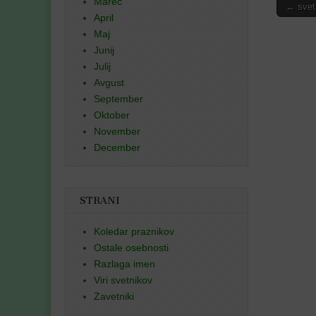
Marec
Post
← svet
April
naviga
Maj
Junij
Julij
Avgust
September
Oktober
November
December
STRANI
Koledar praznikov
Ostale osebnosti
Razlaga imen
Viri svetnikov
Zavetniki