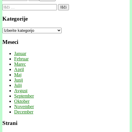
Išči:
Kategorije
Kategorije
Meseci
Januar
Februar
Marec
April
Maj
Junij
Julij
Avgust
September
Oktober
November
December
Strani