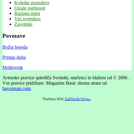
Koledar praznikov
Ostale osebnosti
Razlaga imen
Viri svetnikov
Zavetniki
Povezave
Božja beseda
Pristan duha
Molitvenik
Avtorske pravice spletišča Svetniki, mučenci in blaženi od © 2006 .
Vse pravice pridržane.
Magazine Basic shema strani od
bavotasan.com
.
Vsebino ščiti
Zaščitnik bloga
.