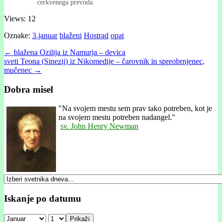
cerkvenega prevoda.
Views: 12
Oznake:
3.januar
blaženi
Hostrad
opat
Post
← blažena Ozilija iz Namurja – devica
sveti Teona (Sinezij) iz Nikomedije – čarovnik in spreobrnjenec,
navigation
mučenec →
Dobra misel
"
Na svojem mestu sem prav tako potreben, kot je
na svojem mestu potreben nadangel."
sv. John Henry Newman
Iskanje po datumu
Prikaži