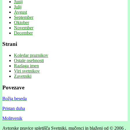
Junij
Julij
Avgust
September
Oktober
November
December
Strani
Koledar praznikov
Ostale osebnosti
Razlaga imen
Viri svetnikov
Zavetniki
Povezave
Božja beseda
Pristan duha
Molitvenik
Avtorske pravice spletišča Svetniki, mučenci in blaženi od © 2006 .