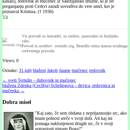
kanáls], redovnik in mučenec iz Salezijanske družbe, ki je ob
preganjanju proti Cerkvi zaradi sovraštva do vere umrl, ker je
priznaval Kristusa. († 1936)
Vir
Vsi prevodi so neuradni, za osebno, pastoralno in študijsko
rabo.
Prevod in ureditev: svetniki.org. Besedilo nima statusa uradnega
cerkvenega prevoda.
Views: 0
Oznake:
31.julij
blaženi
Jakob
Jaume
mučenec
redovnik
Post
← sveti Tertulin – duhovnik in mučenec
blažena Zdenka (Cecílĳa) Schelingova – devica, redovnica in
navigation
mučenka →
Dobra misel
"
Kaj zato, če sem obdana z neprijaznostjo src, ako
imam polnost sreče v svoji duši. Ali kaj mi
pomaga naklonjenost drugih src, če v svoji
notranjosti nimam Boga?"