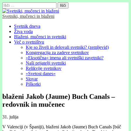
Išči:
Svetniki, mučenci in blaženi
Glavni
Skip
Svetnik dneva
to
Živa voda
meni
content
Blaženi, mučenci in svetniki
Več o svetništvu
Kje so živeli in delovali svetniki? (zemljevid)
Kongregacija za zadeve svetnikov
»Eksotična« imena ali svetniški zavetniki?
Naši prijatelji svetniki
Relikvije svetnikov
»Svetost danes«
Slovar
Piškotki
blaženi Jakob (Jaume) Buch Canals –
redovnik in mučenec
31. julija
V Valenciji (v Španiji), blaženi Jakob (Jaume) Buch Canals [búč