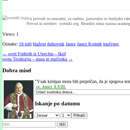
Vsi prevodi so neuradni, za osebno, pastoralno in študijsko rab
Prevod in ureditev: svetniki.org. Besedilo nima statusa uradn
Views: 1
Oznake:
18.julij
blaženi
duhovnik
Janez
Janez Krstnik
mučenec
Post
← sveti Friderih iz Utrechta – škof
sveta Teodozĳa – nuna in mučenka →
navigation
Dobra misel
"
Vsak kristjan mora biti prepričan, da je njegova teme
sv. Janez XXIII.
Iskanje po datumu
Prikaži
Išči: