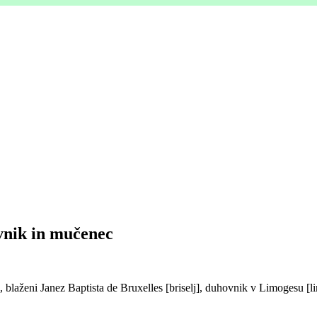
vnik in mučenec
, blaženi Janez Baptista de Bruxelles [briselj], duhovnik v Limogesu [l