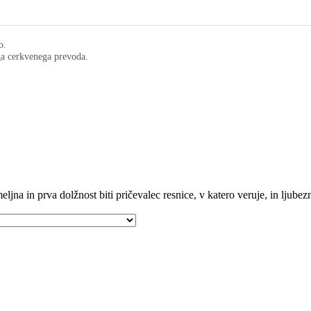
o.
ega cerkvenega prevoda.
ljna in prva dolžnost biti pričevalec resnice, v katero veruje, in ljubezni