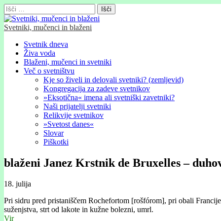
Išči:
Svetniki, mučenci in blaženi
Glavni
Skip
Svetnik dneva
to
Živa voda
meni
content
Blaženi, mučenci in svetniki
Več o svetništvu
Kje so živeli in delovali svetniki? (zemljevid)
Kongregacija za zadeve svetnikov
»Eksotična« imena ali svetniški zavetniki?
Naši prijatelji svetniki
Relikvije svetnikov
»Svetost danes«
Slovar
Piškotki
blaženi Janez Krstnik de Bruxelles – duho
18. julija
Pri sidru pred pristaniščem Rochefortom [rošfórom], pri obali Francije
suženjstva, strt od lakote in kužne bolezni, umrl.
Vir