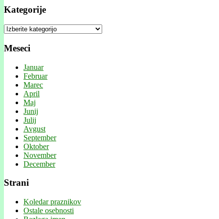
Kategorije
Kategorije
Meseci
Januar
Februar
Marec
April
Maj
Junij
Julij
Avgust
September
Oktober
November
December
Strani
Koledar praznikov
Ostale osebnosti