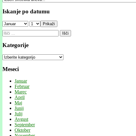
Iskanje po datumu
Prikaži
Išči:
Kategorije
Kategorije
Meseci
Januar
Februar
Marec
April
Maj
Junij
Julij
Avgust
September
Oktober
November