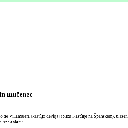
 in mučenec
lo de Villamalefa [kastíljo devílja] (blizu Kastílije na Španskem), blaž
ebeško slavo.