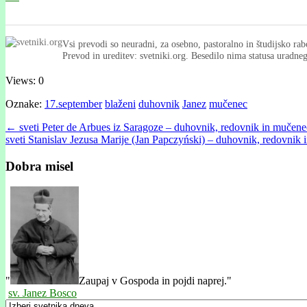
Vsi prevodi so neuradni, za osebno, pastoralno in študijsko rab
Prevod in ureditev: svetniki.org. Besedilo nima statusa uradn
Views: 0
Oznake:
17.september
blaženi
duhovnik
Janez
mučenec
Post
← sveti Peter de Arbues iz Saragoze – duhovnik, redovnik in mučene
sveti Stanislav Jezusa Marije (Jan Papczyński) – duhovnik, redovnik 
navigation
Dobra misel
"
Zaupaj v Gospoda in pojdi naprej."
sv. Janez Bosco