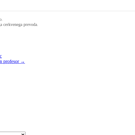
o.
ega cerkvenega prevoda.
c
in profesor →