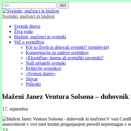
Išči:
Svetniki, mučenci in blaženi
Glavni
Skip
Svetnik dneva
to
Živa voda
meni
content
Blaženi, mučenci in svetniki
Več o svetništvu
Kje so živeli in delovali svetniki? (zemljevid)
Kongregacija za zadeve svetnikov
»Eksotična« imena ali svetniški zavetniki?
Naši prijatelji svetniki
Relikvije svetnikov
»Svetost danes«
Slovar
Piškotki
blaženi Janez Ventura Solsona – duhovnik
17. septembra
V vasi Castil
stanovitnosti v veri med krutim preganjanjem preselil nepremagan v n
Vir