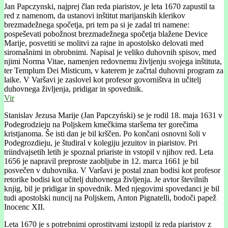
Jan Papczynski, najprej član reda piaristov, je leta 1670 zapustil ta
red z namenom, da ustanovi inštitut marijanskih klerikov
brezmadežnega spočetja, pri tem pa si je zadal tri namene:
pospeševati pobožnost brezmadežnega spočetja blažene Device
Marije, posvetiti se molitvi za rajne in apostolsko delovati med
siromašnimi in obrobnimi. Napisal je veliko duhovnih spisov, med
njimi Norma Vitae, namenjen redovnemu življenju svojega inštituta,
ter Templum Dei Misticum, v katerem je začrtal duhovni program za
laike. V Varšavi je zaslovel kot profesor govorništva in učitelj
duhovnega življenja, pridigar in spovednik.
Vir
Stanislav Jezusa Marije (Jan Papczyński) se je rodil 18. maja 1631 v
Podegrodzieju na Poljskem kmečkima staršema ter gorečima
kristjanoma. Še isti dan je bil krščen. Po končani osnovni šoli v
Podegrozdieju, je študiral v kolegiju jezuitov in piaristov. Pri
triindvajsetih letih je spoznal priariste in vstopil v njihov red. Leta
1656 je napravil preproste zaobljube in 12. marca 1661 je bil
posvečen v duhovnika. V Varšavi je postal znan bodisi kot profesor
retorike bodisi kot učitelj duhovnega življenja. Je avtor številnih
knjig, bil je pridigar in spovednik. Med njegovimi spovedanci je bil
tudi apostolski nuncij na Poljskem, Anton Pignatelli, bodoči papež
Inocenc XII.
Leta 1670 je s potrebnimi oprostitvami izstopil iz reda piaristov z