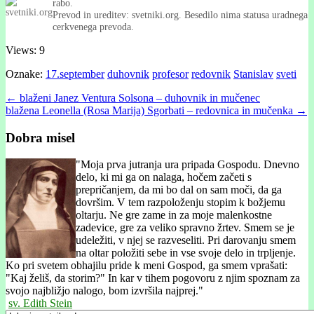
rabo.
Prevod in ureditev: svetniki.org. Besedilo nima statusa uradnega
cerkvenega prevoda.
Views: 9
Oznake:
17.september
duhovnik
profesor
redovnik
Stanislav
sveti
Post
← blaženi Janez Ventura Solsona – duhovnik in mučenec
blažena Leonella (Rosa Marija) Sgorbati – redovnica in mučenka →
navigation
Dobra misel
"
Moja prva jutranja ura pripada Gospodu. Dnevno
delo, ki mi ga on nalaga, hočem začeti s
prepričanjem, da mi bo dal on sam moči, da ga
dovršim. V tem razpoloženju stopim k božjemu
oltarju. Ne gre zame in za moje malenkostne
zadevice, gre za veliko spravno žrtev. Smem se je
udeležiti, v njej se razveseliti. Pri darovanju smem
na oltar položiti sebe in vse svoje delo in trpljenje.
Ko pri svetem ob­hajilu pride k meni Gospod, ga smem vprašati:
"Kaj želiš, da storim?" In kar v tihem pogovoru z njim spoznam za
svojo najbližjo nalogo, bom izvršila najprej."
sv. Edith Stein