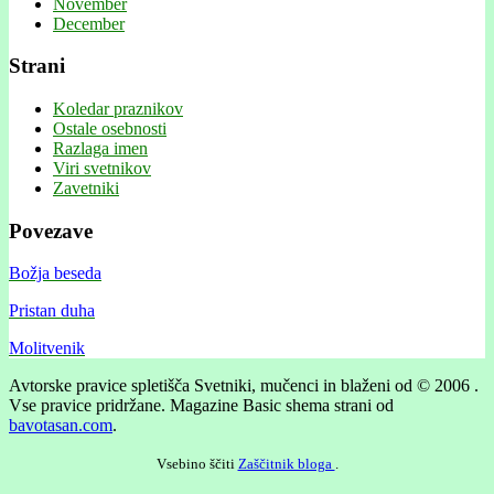
November
December
Strani
Koledar praznikov
Ostale osebnosti
Razlaga imen
Viri svetnikov
Zavetniki
Povezave
Božja beseda
Pristan duha
Molitvenik
Avtorske pravice spletišča Svetniki, mučenci in blaženi od © 2006 .
Vse pravice pridržane.
Magazine Basic shema strani od
bavotasan.com
.
Vsebino ščiti
Zaščitnik bloga
.