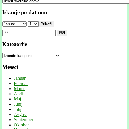
Iskanje po datumu
Prikaži
Išči:
Kategorije
Kategorije
Meseci
Januar
Februar
Marec
April
Maj
Junij
Julij
Avgust
September
Oktober