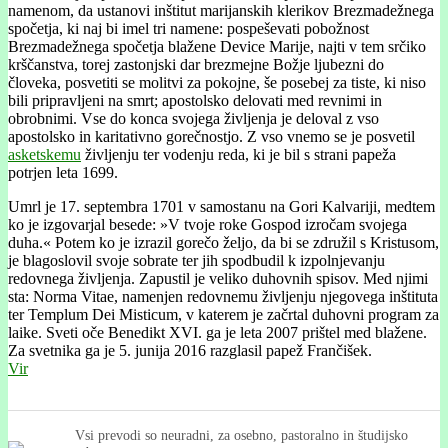
namenom, da ustanovi inštitut marijanskih klerikov Brezmadežnega
spočetja, ki naj bi imel tri namene: pospeševati pobožnost
Brezmadežnega spočetja blažene Device Marije, najti v tem srčiko
krščanstva, torej zastonjski dar brezmejne Božje ljubezni do
človeka, posvetiti se molitvi za pokojne, še posebej za tiste, ki niso
bili pripravljeni na smrt; apostolsko delovati med revnimi in
obrobnimi. Vse do konca svojega življenja je deloval z vso
apostolsko in karitativno gorečnostjo. Z vso vnemo se je posvetil
asketskemu
življenju ter vodenju reda, ki je bil s strani papeža
potrjen leta 1699.
Umrl je 17. septembra 1701 v samostanu na Gori Kalvariji, medtem
ko je izgovarjal besede: »V tvoje roke Gospod izročam svojega
duha.« Potem ko je izrazil gorečo željo, da bi se združil s Kristusom,
je blagoslovil svoje sobrate ter jih spodbudil k izpolnjevanju
redovnega življenja. Zapustil je veliko duhovnih spisov. Med njimi
sta: Norma Vitae, namenjen redovnemu življenju njegovega inštituta
ter Templum Dei Misticum, v katerem je začrtal duhovni program za
laike. Sveti oče Benedikt XVI. ga je leta 2007 prištel med blažene.
Za svetnika ga je 5. junija 2016 razglasil papež Frančišek.
Vir
Vsi prevodi so neuradni, za osebno, pastoralno in študijsko