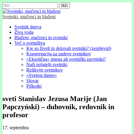
Išči:
Svetniki, mučenci in blaženi
Glavni
Skip
Svetnik dneva
to
Živa voda
meni
content
Blaženi, mučenci in svetniki
Več o svetništvu
Kje so živeli in delovali svetniki? (zemljevid)
Kongregacija za zadeve svetnikov
»Eksotična« imena ali svetniški zavetniki?
Naši prijatelji svetniki
Relikvije svetnikov
»Svetost danes«
Slovar
Piškotki
sveti Stanislav Jezusa Marije (Jan
Papczyński) – duhovnik, redovnik in
profesor
17. septembra