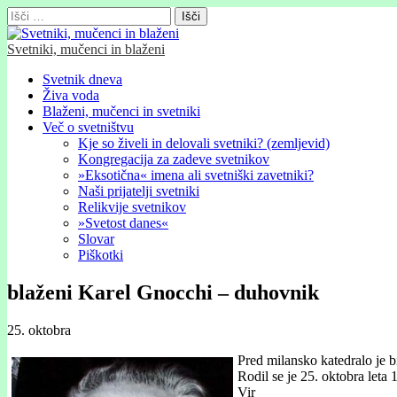
Išči:
Svetniki, mučenci in blaženi
Glavni
Skip
Svetnik dneva
to
Živa voda
meni
content
Blaženi, mučenci in svetniki
Več o svetništvu
Kje so živeli in delovali svetniki? (zemljevid)
Kongregacija za zadeve svetnikov
»Eksotična« imena ali svetniški zavetniki?
Naši prijatelji svetniki
Relikvije svetnikov
»Svetost danes«
Slovar
Piškotki
blaženi Karel Gnocchi – duhovnik
25. oktobra
Pred milansko katedralo je b
Rodil se je 25. oktobra let
Vir