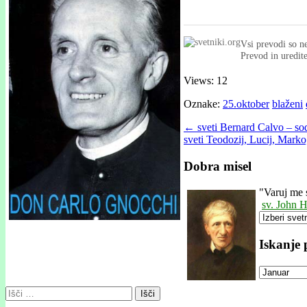
Vsi prevodi so ne
Prevod in uredit
Views: 12
Oznake:
25.oktober
blaženi
Post
← sveti Bernard Calvo – sod
sveti Teodozij, Lucij, Marko
navigation
Dobra misel
"
Varuj me 
sv. John
Iskanje
Išči: