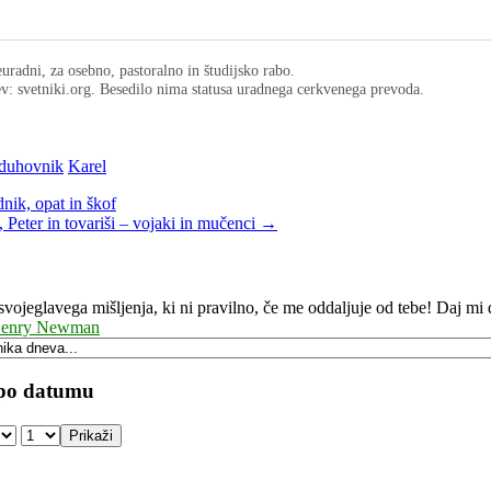
uradni, za osebno, pastoralno in študijsko rabo.
ev: svetniki.org. Besedilo nima statusa uradnega cerkvenega prevoda.
duhovnik
Karel
nik, opat in škof
, Peter in tovariši – vojaki in mučenci →
svojeglavega mišljenja, ki ni pravilno, če me oddaljuje od tebe! Daj mi
 Henry Newman
 po datumu
Prikaži