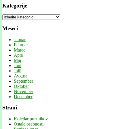
Kategorije
Kategorije
Meseci
Januar
Februar
Marec
April
Maj
Junij
Julij
Avgust
September
Oktober
November
December
Strani
Koledar praznikov
Ostale osebnosti