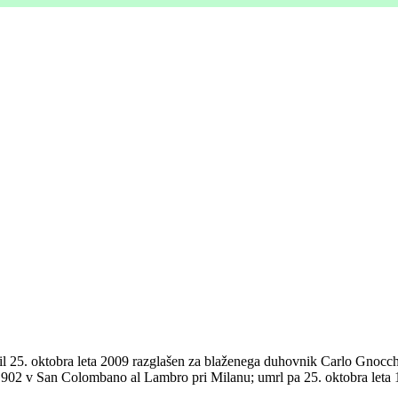
il 25. oktobra leta 2009 razglašen za blaženega duhovnik Carlo Gnocchi
a 1902 v San Colombano al Lambro pri Milanu; umrl pa 25. oktobra leta