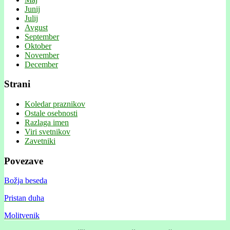
Junij
Julij
Avgust
September
Oktober
November
December
Strani
Koledar praznikov
Ostale osebnosti
Razlaga imen
Viri svetnikov
Zavetniki
Povezave
Božja beseda
Pristan duha
Molitvenik