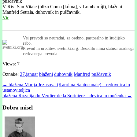
V Rivi San Vitale (blizu Coma [kóma], v Lombardíji), blaženi
Manfréd Settala, duhovnik in puščavnik.
Vir
Vsi prevodi so neuradni, za osebno, pastoralno in študijsko
rabo.
Prevod in ureditev: svetniki.org. Besedilo nima statusa uradnega
cerkvenega prevoda.
Views: 7
Oznake:
27.januar
blaženi
duhovnik
Manfred
puščavnik
Post
← blažena Marija Jezusova (Karolina Santocanale) – redovnica in
ustanoviteljica
navigation
blažena Rozalija du Verdier de la Soriniere – devica in mučenka →
Dobra misel