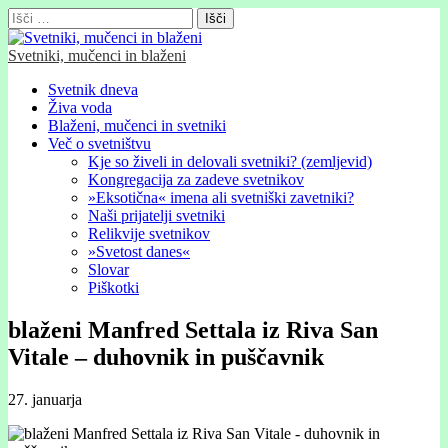
Išči:
Svetniki, mučenci in blaženi
Glavni
Skip
Svetnik dneva
to
Živa voda
meni
content
Blaženi, mučenci in svetniki
Več o svetništvu
Kje so živeli in delovali svetniki? (zemljevid)
Kongregacija za zadeve svetnikov
»Eksotična« imena ali svetniški zavetniki?
Naši prijatelji svetniki
Relikvije svetnikov
»Svetost danes«
Slovar
Piškotki
blaženi Manfred Settala iz Riva San
Vitale – duhovnik in puščavnik
27. januarja