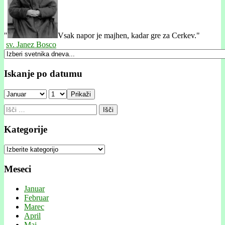
"
Vsak napor je majhen, kadar gre za Cerkev."
sv. Janez Bosco
Iskanje po datumu
Prikaži
Išči:
Kategorije
Kategorije
Meseci
Januar
Februar
Marec
April
Maj