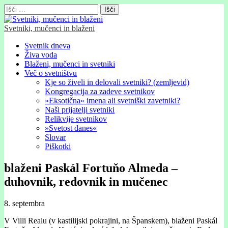
Išči:
Svetniki, mučenci in blaženi
Glavni
Skip
Svetnik dneva
to
Živa voda
meni
content
Blaženi, mučenci in svetniki
Več o svetništvu
Kje so živeli in delovali svetniki? (zemljevid)
Kongregacija za zadeve svetnikov
»Eksotična« imena ali svetniški zavetniki?
Naši prijatelji svetniki
Relikvije svetnikov
»Svetost danes«
Slovar
Piškotki
blaženi Paskál Fortuňo Almeda –
duhovnik, redovnik in mučenec
8. septembra
V Villi Realu (v kastilijski pokrajini, na Španskem), blaženi Paskál