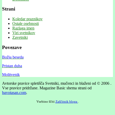
Strani
Koledar praznikov
Ostale osebnosti
Razlaga imen
Viri svetnikov
Zavetniki
Povezave
Božja beseda
Pristan duha
Molitvenik
Avtorske pravice spletišča Svetniki, mučenci in blaženi od © 2006 .
Vse pravice pridržane.
Magazine Basic shema strani od
bavotasan.com
.
Vsebino ščiti
Zaščitnik bloga
.