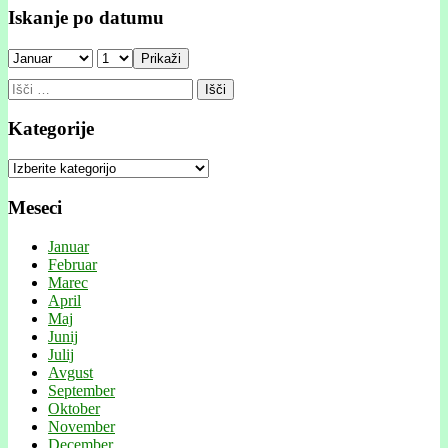
Iskanje po datumu
Prikaži
Išči:
Kategorije
Kategorije
Meseci
Januar
Februar
Marec
April
Maj
Junij
Julij
Avgust
September
Oktober
November
December