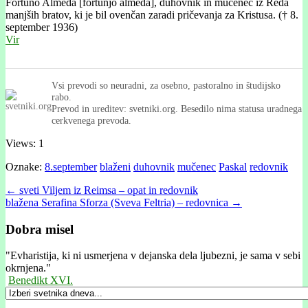
Fortuňo Almeda [fortúnjo alméda], duhovnik in mučenec iz Reda
manjših bratov, ki je bil ovenčan zaradi pričevanja za Kristusa. († 8.
september 1936)
Vir
Vsi prevodi so neuradni, za osebno, pastoralno in študijsko
rabo.
Prevod in ureditev: svetniki.org. Besedilo nima statusa uradnega
cerkvenega prevoda.
Views: 1
Oznake:
8.september
blaženi
duhovnik
mučenec
Paskal
redovnik
Post
← sveti Viljem iz Reimsa – opat in redovnik
blažena Serafina Sforza (Sveva Feltria) – redovnica →
navigation
Dobra misel
"
Evharistija, ki ni usmerjena v dejanska dela ljubezni, je sama v sebi
okrnjena."
Benedikt XVI.